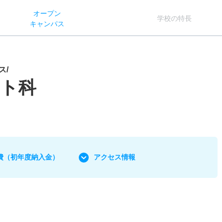
オー
プン
学校
の
特長
キャン
パス
ス/
ート科
費
（初年度納入金）
アクセス情報