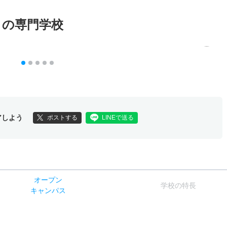
メの専門学校
アしよう
ポストする
LINEで送る
オー
プン
学校
の
特長
キャン
パス