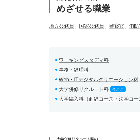
めざせる職業
地方公務員
、
国家公務員
、
警察官
、
消防
ワーキングスタディ科
事務・経理科
Web・ITデジタルクリエーション科
大学併修リクルート科
今ここ
大学編入科（商経コース・法学コー
大学併修リクルート科の