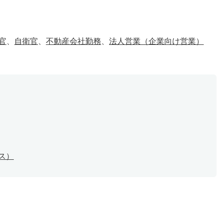
官
、
自衛官
、
不動産会社勤務
、
法人営業（企業向け営業）
ス）