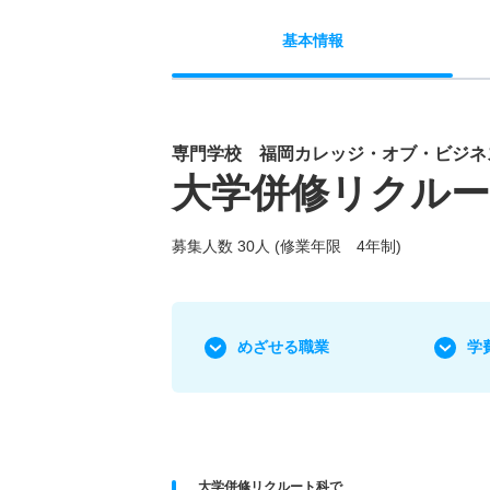
基本
情報
専門学校 福岡カレッジ・オブ・ビジネ
大学併修リクル
募集人数 30人 (修業年限 4年制)
めざせる職業
学
大学併修リクルート科で