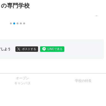
メの専門学校
アしよう
ポストする
LINEで送る
オー
プン
学校
の
特長
キャン
パス