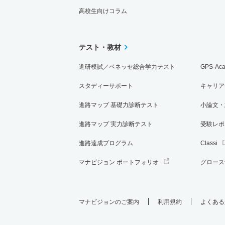
高校生向けコラム
テスト・教材
進研模試／ベネッセ総合学力テスト
GPS-Ac
スタディーサポート
キャリア
進路マップ 基礎力診断テスト
小論文・
進路マップ 実力診断テスト
受験レポ
進路達成プログラム
Classi
マナビジョン ポートフォリオ
グロース
マナビジョンのご案内
利用規約
よくある