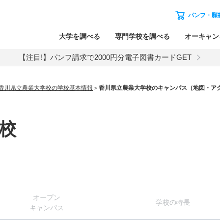
パンフ・願
大学を調べる
専門学校を調べる
オーキャン
【注目!】パンフ請求で2000円分電子図書カードGET
香川県立農業大学校の学校基本情報
香川県立農業大学校のキャンパス（地図・ア
校
オー
プン
学校
の
特長
キャン
パス