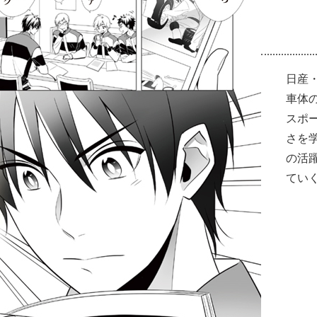
日産
車体
スポ
さを
の活
てい