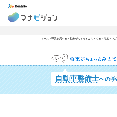
マナビジョン
ホーム
＞
職業を調べる
＞
将来がちょっとみえてくる！職業マンガ
自動車整備士
への学