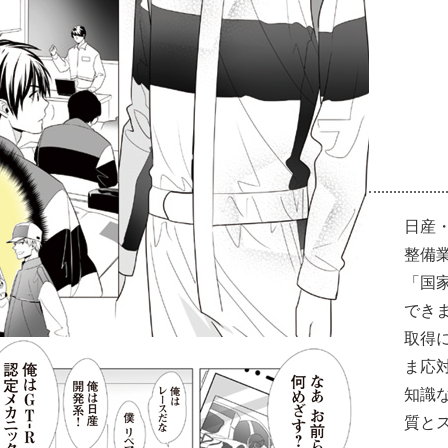
日産
整備
「国
でき
取得
ま応
知識
質と