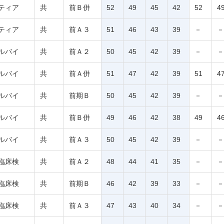
ティア
共
前Ｂ併
52
49
45
42
52
4
ティア
共
前Ａ３
51
46
43
39
－
－
ルバイ
共
前Ａ２
50
45
42
39
－
－
ルバイ
共
前Ａ併
51
47
42
39
51
4
ルバイ
共
前期Ｂ
50
45
42
39
－
－
ルバイ
共
前Ｂ併
49
46
42
38
49
4
ルバイ
共
前Ａ３
50
45
42
39
－
－
臨床検
共
前Ａ２
48
44
41
35
－
－
臨床検
共
前期Ｂ
46
42
39
33
－
－
臨床検
共
前Ａ３
47
43
40
34
－
－