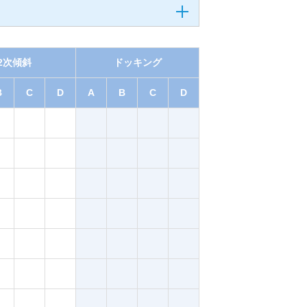
2次傾斜
ドッキング
B
C
D
A
B
C
D