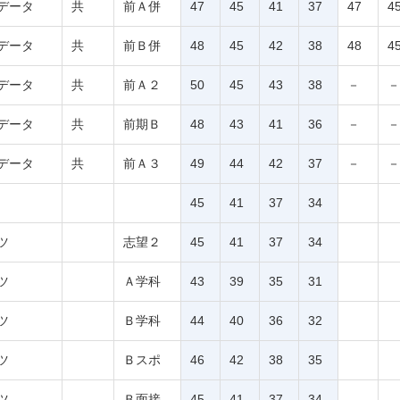
データ
共
前Ａ併
47
45
41
37
47
4
データ
共
前Ｂ併
48
45
42
38
48
4
データ
共
前Ａ２
50
45
43
38
－
－
データ
共
前期Ｂ
48
43
41
36
－
－
データ
共
前Ａ３
49
44
42
37
－
－
45
41
37
34
ツ
志望２
45
41
37
34
ツ
Ａ学科
43
39
35
31
ツ
Ｂ学科
44
40
36
32
ツ
Ｂスポ
46
42
38
35
ツ
Ｂ面接
45
41
37
34