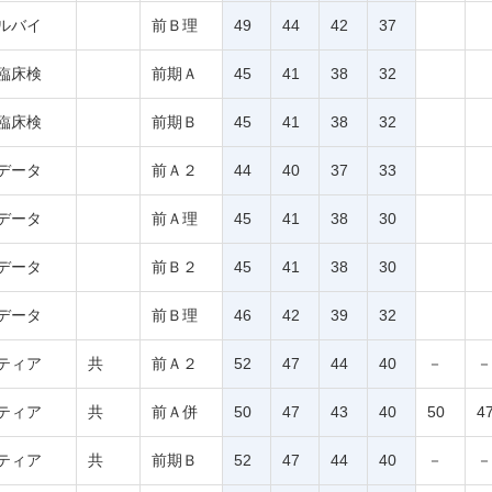
ルバイ
前Ｂ理
49
44
42
37
臨床検
前期Ａ
45
41
38
32
臨床検
前期Ｂ
45
41
38
32
データ
前Ａ２
44
40
37
33
データ
前Ａ理
45
41
38
30
データ
前Ｂ２
45
41
38
30
データ
前Ｂ理
46
42
39
32
ティア
共
前Ａ２
52
47
44
40
－
－
ティア
共
前Ａ併
50
47
43
40
50
4
ティア
共
前期Ｂ
52
47
44
40
－
－