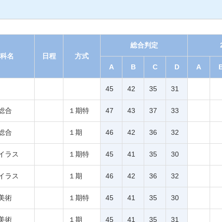
総合判定
科名
日程
方式
A
B
C
D
A
45
42
35
31
総合
１期特
47
43
37
33
総合
１期
46
42
36
32
イラス
１期特
45
41
35
30
イラス
１期
46
42
36
32
美術
１期特
45
41
35
30
美術
１期
45
41
35
31