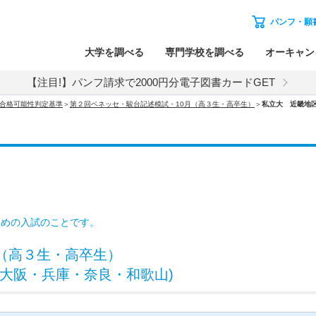
パンフ・願
大学を調べる
専門学校を調べる
オーキャン
【注目!】パンフ請求で2000円分電子図書カードGET
試 合格可能性判定基準
＞
第２回ベネッセ・駿台記述模試・10月（高３生・高卒生）
＞
私立大 近畿地
ための入試のことです。
（高３生・高卒生）
大阪・兵庫・奈良・和歌山)