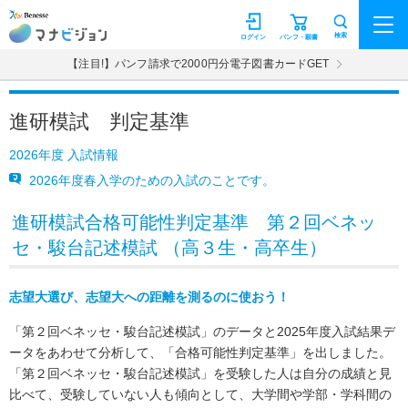
マナビジョン
検索
ログイン
パンフ・願書
【注目!】パンフ請求で2000円分電子図書カードGET
進研模試 判定基準
2026年度 入試情報
2026年度春入学のための入試のことです。
進研模試合格可能性判定基準 第２回ベネッ
セ・駿台記述模試 （高３生・高卒生）
志望大選び、志望大への距離を測るのに使おう！
「第２回ベネッセ・駿台記述模試」のデータと2025年度入試結果デ
ータをあわせて分析して、「合格可能性判定基準」を出しました。
「第２回ベネッセ・駿台記述模試」を受験した人は自分の成績と見
比べて、受験していない人も傾向として、大学間や学部・学科間の