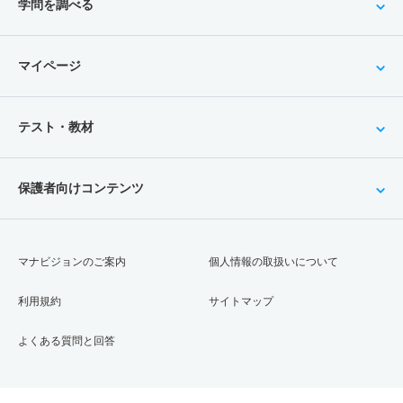
学問を調べる
マイページ
テスト・教材
保護者向けコンテンツ
マナビジョンのご案内
個人情報の取扱いについて
利用規約
サイトマップ
よくある質問と回答