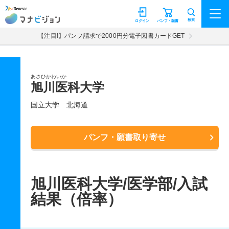
マナビジョン
検索
ログイン
パンフ・願書
【注目!】パンフ請求で2000円分電子図書カードGET
あさひかわいか
旭川医科大学
国立大学
北海道
パンフ・願書取り寄せ
旭川医科大学/医学部/入試
結果（倍率）