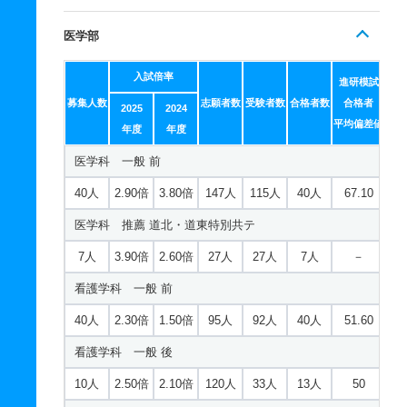
医学部
入試倍率
進研模試
募集人数
志願者数
受験者数
合格者数
合格者
2025
2024
平均偏差値
年度
年度
医学科 一般 前
40人
2.90倍
3.80倍
147人
115人
40人
67.10
医学科 推薦 道北・道東特別共テ
7人
3.90倍
2.60倍
27人
27人
7人
－
看護学科 一般 前
40人
2.30倍
1.50倍
95人
92人
40人
51.60
看護学科 一般 後
10人
2.50倍
2.10倍
120人
33人
13人
50