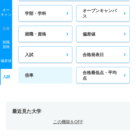
オー
オープンキャンパ
学部・学科
キャン
ス
先輩
就職・資格
偏差値
就職
資格
入試
合格発表日
偏差値
合格最低点・平均
倍率
入試
点
最近見た大学
この機能をOFF