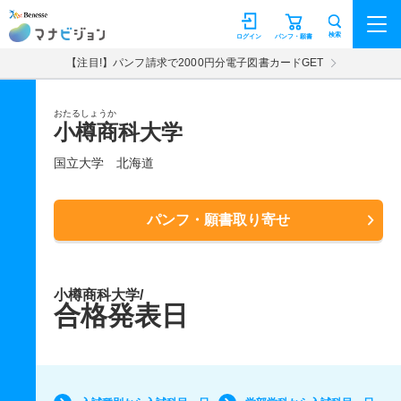
マナビジョン
検索
ログイン
パンフ・願書
【注目!】パンフ請求で2000円分電子図書カードGET
おたるしょうか
小樽商科大学
国立大学
北海道
パンフ・願書取り寄せ
小樽商科大学/
合格発表日