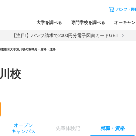
パンフ・願
大学を調べる
専門学校を調べる
オーキャン
【注目!】パンフ請求で2000円分電子図書カードGET
海道教育大学旭川校の就職先・資格・進路
川校
オー
プン
先輩
体験記
就職
・
資格
キャン
パス