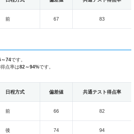
前
67
83
6～74
です。
ト得点率は
82～94%
です。
日程方式
偏差値
共通テスト得点率
前
66
82
後
74
94