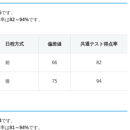
5
です。
点率は
82～94%
です。
日程方式
偏差値
共通テスト得点率
前
66
82
後
75
94
4
です。
点率は
81～94%
です。