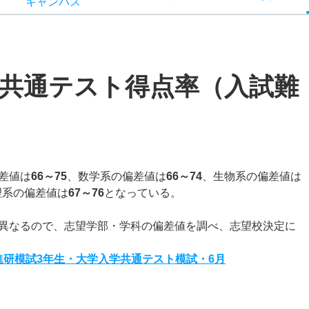
キャン
パス
共通テスト得点率（入試難
差値は
66～75
、数学系の偏差値は
66～74
、生物系の偏差値は
理系の偏差値は
67～76
となっている。
異なるので、志望学部・学科の偏差値を調べ、志望校決定に
度進研模試3年生・大学入学共通テスト模試・6月