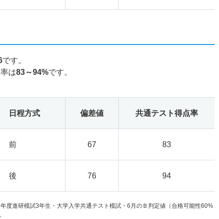
6
です。
点率は
83～94%
です。
日程方式
偏差値
共通テスト得点率
前
67
83
後
76
94
6年度進研模試3年生・大学入学共通テスト模試・6月のＢ判定値（合格可能性60%
。