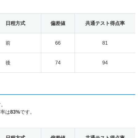
日程方式
偏差値
共通テスト得点率
前
66
81
後
74
94
す。
点率は
83%
です。
日程方式
偏差値
共通テスト得点率