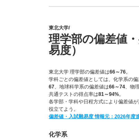
東北大学/
理学部の偏差値・
易度）
東北大学 理学部の偏差値は
66～76
。
学科ごとの偏差値としては、化学系の偏
67
、地球科学系の偏差値は
66～74
、物
共通テストの得点率は
81～94%
。
各学部・学科や日程方式により偏差値が
役立てよう。
偏差値・入試難易度 情報元：2026年
化学系