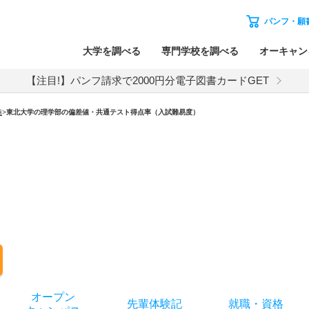
パンフ・願
大学を調べる
専門学校を調べる
オーキャン
【注目!】パンフ請求で2000円分電子図書カードGET
値
>
東北大学の理学部の偏差値・共通テスト得点率（入試難易度）
オー
プン
先輩
体験記
就職
・
資格