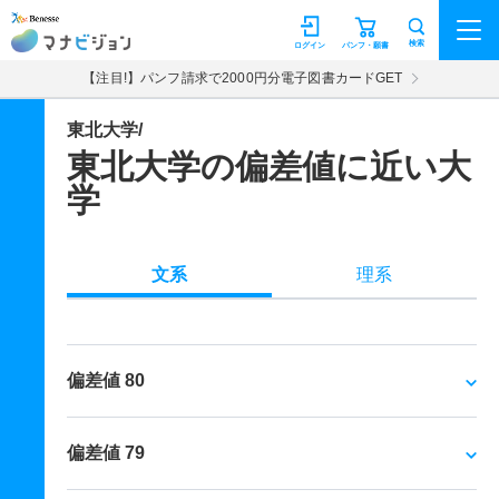
マナビジョン
検索
ログイン
パンフ・願書
【注目!】パンフ請求で2000円分電子図書カードGET
東北大学/
東北大学の偏差値に近い大
学
文系
理系
偏差値 80
偏差値 79