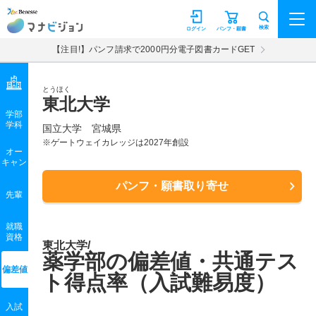
マナビジョン
検索
ログイン
パンフ・願書
【注目!】パンフ請求で2000円分電子図書カードGET
とうほく
東北大学
学部
学科
国立大学
宮城県
※ゲートウェイカレッジは2027年創設
オー
キャン
パンフ・願書取り寄せ
先輩
就職
資格
東北大学/
薬学部の偏差値・共通テス
偏差値
ト得点率（入試難易度）
入試