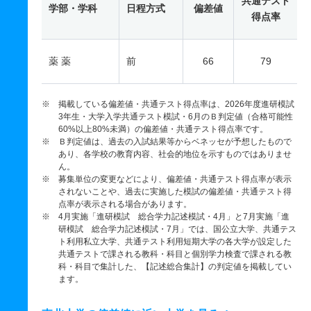
共通テスト
学部・学科
日程方式
偏差値
得点率
薬 薬
前
66
79
※ 掲載している偏差値・共通テスト得点率は、2026年度進研模試
3年生・大学入学共通テスト模試・6月のＢ判定値（合格可能性
60%以上80%未満）の偏差値・共通テスト得点率です。
※ Ｂ判定値は、過去の入試結果等からベネッセが予想したもので
あり、各学校の教育内容、社会的地位を示すものではありませ
ん。
※ 募集単位の変更などにより、偏差値・共通テスト得点率が表示
されないことや、過去に実施した模試の偏差値・共通テスト得
点率が表示される場合があります。
※ 4月実施「進研模試 総合学力記述模試・4月」と7月実施「進
研模試 総合学力記述模試・7月」では、国公立大学、共通テス
ト利用私立大学、共通テスト利用短期大学の各大学が設定した
共通テストで課される教科・科目と個別学力検査で課される教
科・科目で集計した、【記述総合集計】の判定値を掲載してい
ます。