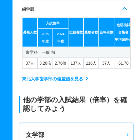
歯学部
入試倍率
進研模試
募集人数
志願者数
受験者数
合格者数
合格者
2025
2024
平均偏差値
年度
年度
歯学科 一般 前
37人
3.20倍
2.70倍
137人
118人
37人
61.70
東北大学歯学部の偏差値を見る
他の学部の入試結果（倍率）を確
認してみよう
文学部