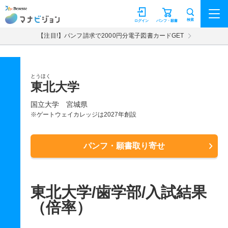
マナビジョン
検索
ログイン
パンフ・願書
【注目!】パンフ請求で2000円分電子図書カードGET
とうほく
東北大学
国立大学
宮城県
※ゲートウェイカレッジは2027年創設
パンフ・願書取り寄せ
東北大学/歯学部/入試結果
（倍率）