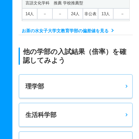
言語文化学科 推薦 学校推薦型
14人
－
－
24人
非公表
13人
－
人間社会科学科 一般 前
お茶の水女子大学文教育学部の偏差値を見る
10人
3倍
2倍
27人
27人
9人
67.40
人間社会科学科 一般 後
他の学部の入試結果（倍率）を確
2人
3.20倍
5倍
50人
16人
5人
70.80
認してみよう
芸術・表現行動学科／舞踊教育学専修プログラム 一般
前
理学部
12人
2.70倍
2.20倍
33人
32人
12人
57.20
芸術・表現行動学科／舞踊教育学専修プログラム 推薦
学校推薦型
生活科学部
2人
－
－
28人
非公表
2人
－
芸術・表現行動学科／音楽表現専修プログラム 一般 前
5人
2倍
2.40倍
10人
10人
5人
58.90