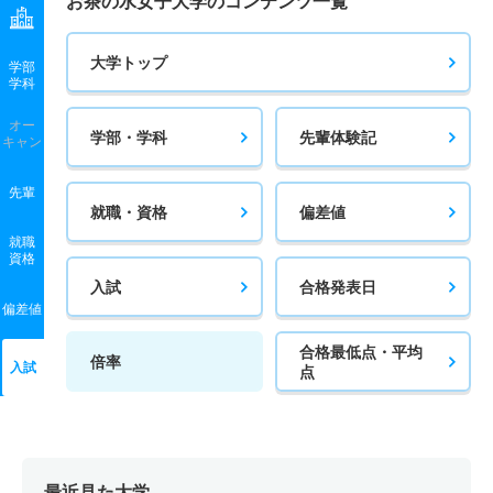
お茶の水女子大学のコンテンツ一覧
大学トップ
学部
学科
オー
学部・学科
先輩体験記
キャン
先輩
就職・資格
偏差値
就職
資格
入試
合格発表日
偏差値
合格最低点・平均
倍率
入試
点
最近見た大学