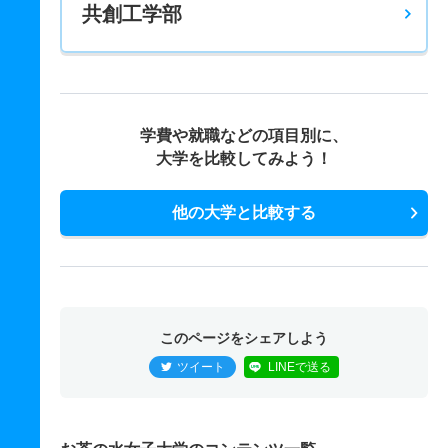
共創工学部
芸術・表現行動学科／音楽表現専修プログラム 一般 後
2人
5.50倍
4倍
17人
11人
2人
53
芸術・表現行動学科／音楽表現専修プログラム 推薦 学
校推薦型
学費や就職などの項目別に、
4人
－
－
16人
非公表
4人
－
大学を比較してみよう！
人間社会科学科／教育科学・子ども学コース 一般 前
他の大学と比較する
12人
2.20倍
2倍
27人
26人
12人
66.50
人間社会科学科／教育科学・子ども学コース 一般 後
3人
2.50倍
3倍
23人
10人
4人
－
人間社会科学科／教育科学・子ども学コース 推薦 学校
このページをシェアしよう
推薦型
ツイート
LINEで送る
10人
－
－
42人
非公表
11人
－