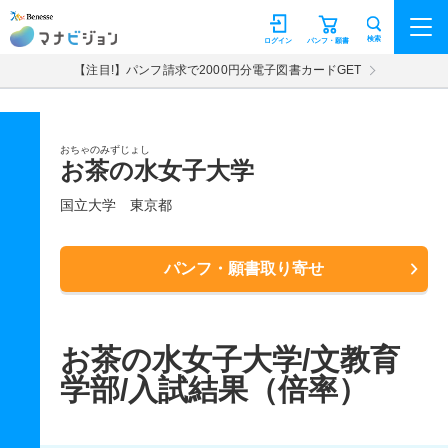
マナビジョン
検索
ログイン
パンフ・願書
【注目!】パンフ請求で2000円分電子図書カードGET
おちゃのみずじょし
お茶の水女子大学
国立大学
東京都
パンフ・願書取り寄せ
お茶の水女子大学/文教育
学部/入試結果（倍率）