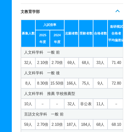
文教育学部
入試倍率
進研模試
募集人数
志願者数
受験者数
合格者数
合格者
2025
2024
平均偏差値
年度
年度
人文科学科 一般 前
32人
2.10倍
2.70倍
69人
68人
33人
71.40
人文科学科 一般 後
8人
8.30倍
15.50倍
166人
75人
9人
72.80
人文科学科 推薦 学校推薦型
10人
－
－
32人
非公表
11人
－
言語文化学科 一般 前
59人
2.70倍
2.10倍
187人
184人
68人
68.10