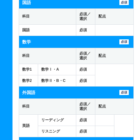
国語
必須
必須／
科目
配点
選択
国語
必須
数学
必須
必須／
科目
配点
選択
数学1
数学Ⅰ・A
必須
数学2
数学Ⅱ・B・C
必須
外国語
必須
必須／
科目
配点
選択
リーディング
必須
英語
リスニング
必須