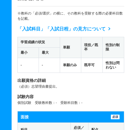
※教科の「必須/選択」の横に、その教科を受験する際の必要科目数
を記載。
「入試科目」「入試日程」の見方について
学習成績の状況
現役／既
性別の制
単願
卒
限
最小
最大
性別は問
-
-
単願のみ
既卒可
わない
出願資格の詳細
（必須）志望理由書提出。
試験内容
個別試験 受験教科数：- 受験科目数：-
面接
必須
必須／
科目
配点