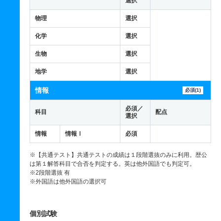
選択
物理
選択
化学
選択
生物
選択
地学
選択
情報
必須(1)
必須／
科目
配点
選択
情報
情報Ⅰ
必須
※【共通テスト】共通テストの成績は１段階選抜のみに利用。歴公
は第１解答科目で合否を判定する。英は他外国語でも判定可。
※2段階選抜 有
※外国語は他外国語の選択可
個別試験