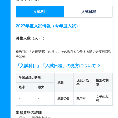
入試科目
入試日程
2027年度入試情報（今年度入試）
募集人数（人）：
※教科の「必須/選択」の横に、その教科を受験する際の必要科目数
を記載。
「入試科目」「入試日程」の見方について
学習成績の状況
現役／既
性別の制
単願
卒
限
最小
最大
女子のみ
-
-
単願のみ
既卒可
可
出願資格の詳細