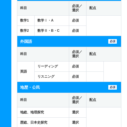
必須／
科目
配点
選択
数学1
数学Ⅰ・A
必須
数学2
数学Ⅱ・B・C
必須
外国語
必須
必須／
科目
配点
選択
リーディング
必須
英語
リスニング
必須
地歴・公民
必須
必須／
科目
配点
選択
地総、地理探究
選択
歴総、日本史探究
選択