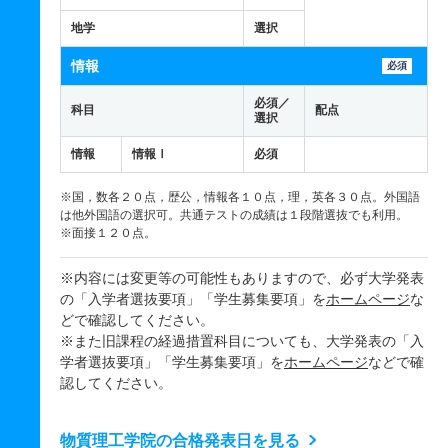
地学
選択
情報
必須
必須／
科目
配点
選択
情報
情報Ⅰ
必須
※国，数各２０点，歴公，情報各１０点，理，英各３０点。外国語
は他外国語の選択可。共通テストの成績は１段階選抜でも利用。
※面接１２０点。
※内容には変更等の可能性もありますので、必ず大学発表
の「入学者選抜要項」「学生募集要項」を
ホームページ
な
どで確認してください。
※また旧課程の経過措置科目についても、大学発表の「入
学者選抜要項」「学生募集要項」を
ホームページ
などで確
認してください。
物質理工学院の合格発表日を見る