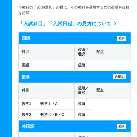
※教科の「必須/選択」の横に、その教科を受験する際の必要科目数
を記載。
「入試科目」「入試日程」の見方について
国語
必須
必須／
科目
配点
選択
国語
必須
数学
必須(2)
必須／
科目
配点
選択
数学1
数学Ⅰ・A
必須
数学2
数学Ⅱ・B・C
必須
外国語
必須