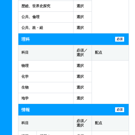
歴総、世界史探究
選択
公共、倫理
選択
公共、政・経
選択
理科
必須
必須／
科目
配点
選択
物理
選択
化学
選択
生物
選択
地学
選択
情報
必須
必須／
科目
配点
選択