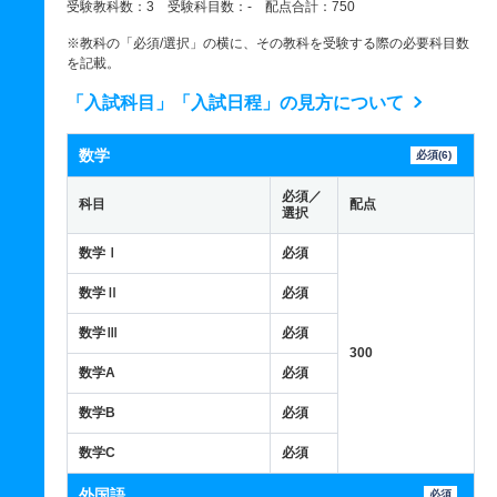
受験教科数：3 受験科目数：- 配点合計：750
※教科の「必須/選択」の横に、その教科を受験する際の必要科目数
を記載。
「入試科目」「入試日程」の見方について
数学
必須(6)
必須／
科目
配点
選択
数学Ⅰ
必須
数学Ⅱ
必須
数学Ⅲ
必須
300
数学A
必須
数学B
必須
数学C
必須
外国語
必須