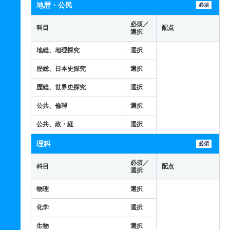
地歴・公民
必須
必須／
科目
配点
選択
地総、地理探究
選択
歴総、日本史探究
選択
歴総、世界史探究
選択
公共、倫理
選択
公共、政・経
選択
理科
必須
必須／
科目
配点
選択
物理
選択
化学
選択
生物
選択