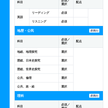
必須／
科目
配点
選択
リーディング
必須
英語
リスニング
必須
地歴・公民
必須(1)
必須／
科目
配点
選択
地総、地理探究
選択
歴総、日本史探究
選択
歴総、世界史探究
選択
公共、倫理
選択
公共、政・経
選択
理科
必須(2)
必須／
科目
配点