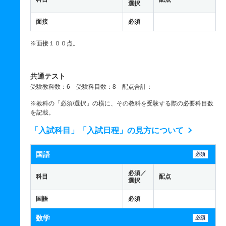
選択
面接
必須
※面接１００点。
共通テスト
受験教科数：6 受験科目数：8 配点合計：
※教科の「必須/選択」の横に、その教科を受験する際の必要科目数
を記載。
「入試科目」「入試日程」の見方について
国語
必須
必須／
科目
配点
選択
国語
必須
数学
必須