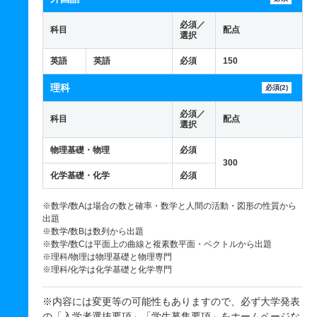
必須／
科目
配点
選択
英語
英語
必須
150
理科
必須(2)
必須／
科目
配点
選択
物理基礎・物理
必須
300
化学基礎・化学
必須
※数学/数Aは場合の数と確率・数学と人間の活動・図形の性質から
出題
※数学/数Bは数列から出題
※数学/数Cは平面上の曲線と複素数平面・ベクトルから出題
※理科/物理は物理基礎と物理専門
※理科/化学は化学基礎と化学専門
※内容には変更等の可能性もありますので、必ず大学発表
の「入学者選抜要項」「学生募集要項」を
ホームページ
な