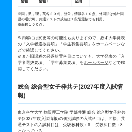
情報
情報Ⅰ
必須
※国，数，理，英各２０点，歴公，情報各１０点。外国語は他外国
語の選択可。共通テストの成績は１段階選抜でも利用。
※面接１００点。
※内容には変更等の可能性もありますので、必ず大学発表
の「入学者選抜要項」「学生募集要項」を
ホームページ
な
どで確認してください。
※また旧課程の経過措置科目についても、大学発表の「入
学者選抜要項」「学生募集要項」を
ホームページ
などで確
認してください。
総合 総合型女子枠共テ(2027年度入試情
報)
東京科学大学 物質理工学院 学部共通 総合 総合型女子枠共
テ(2027年度入試情報)の個別試験の入試科目は、面接、共
通テストの入試科目は、受験教科数：6 受験科目数：8
となっている。