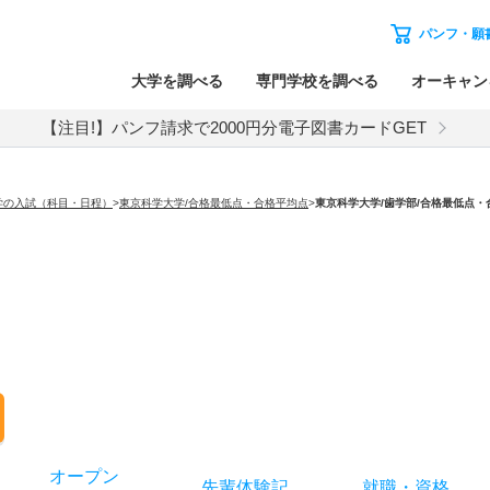
パンフ・願
大学を調べる
専門学校を調べる
オーキャン
【注目!】パンフ請求で2000円分電子図書カードGET
学の入試（科目・日程）
>
東京科学大学/合格最低点・合格平均点
>
東京科学大学
/歯学部/合格最低点
オー
プン
先輩
体験記
就職
・
資格