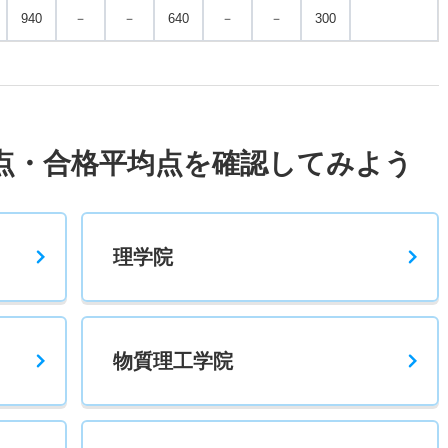
940
－
－
640
－
－
300
点・合格平均点を確認してみよう
理学院
物質理工学院