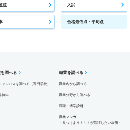
差値
入試
率
合格最低点・平均点
校を調べる
職業を調べる
キャンパスを調べる（専門学校）
職業名から調べる
界特集
職業分野から調べる
適職・適学診断
職業マンガ
～見つけよう！キミが活躍したい場所～