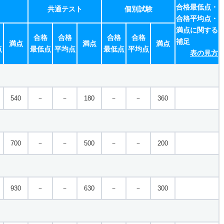
合格最低点・
共通テスト
個別試験
合格平均点・
満点に関する
合格
合格
合格
合格
補足
満点
満点
満点
点
最低点
平均点
最低点
平均点
表の見方
540
－
－
180
－
－
360
700
－
－
500
－
－
200
930
－
－
630
－
－
300