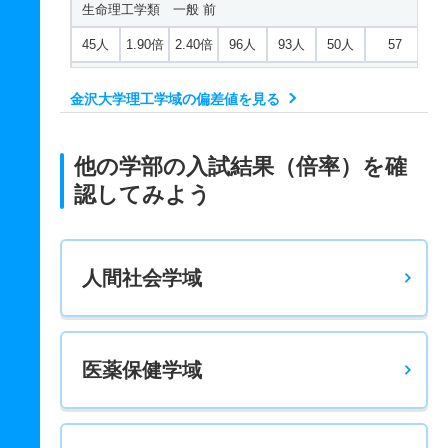
生命理工学類 一般 前
45人
1.90倍
2.40倍
96人
93人
50人
57
フロンティア工学類 一般 前
金沢大学理工学域の偏差値を見る
83人
1.40倍
1.30倍
350人
330人
87人
55.80
電子情報通信学類 一般 前
他の学部の入試結果（倍率）を確
61人
1.40倍
1.30倍
350人
330人
81人
56.30
認してみよう
人間社会学域
医薬保健学域