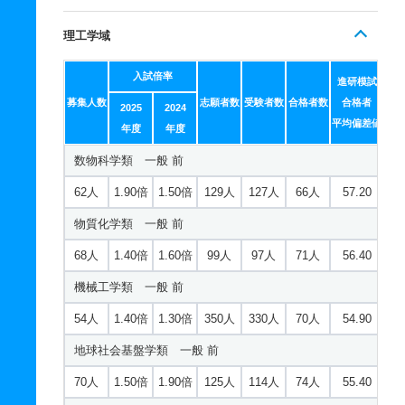
理工学域
入試倍率
進研模試
募集人数
志願者数
受験者数
合格者数
合格者
2025
2024
平均偏差値
年度
年度
数物科学類 一般 前
62人
1.90倍
1.50倍
129人
127人
66人
57.20
物質化学類 一般 前
68人
1.40倍
1.60倍
99人
97人
71人
56.40
機械工学類 一般 前
54人
1.40倍
1.30倍
350人
330人
70人
54.90
地球社会基盤学類 一般 前
70人
1.50倍
1.90倍
125人
114人
74人
55.40