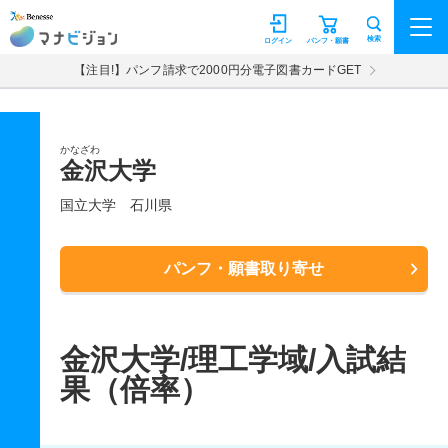
マナビジョン
検索
ログイン
パンフ・願書
【注目!】パンフ請求で2000円分電子図書カードGET
かなざわ
金沢大学
国立大学
石川県
パンフ・願書取り寄せ
金沢大学/理工学域/入試結
果（倍率）