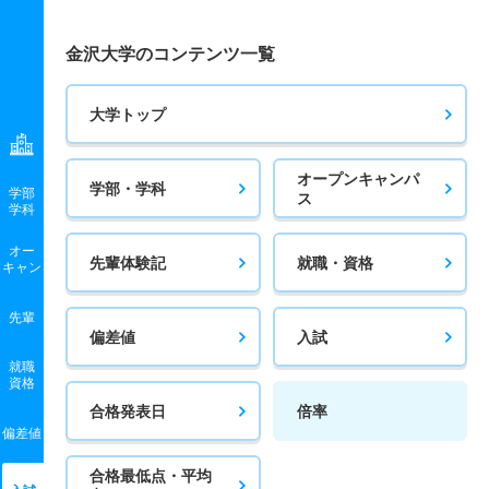
金沢大学のコンテンツ一覧
大学トップ
オープンキャンパ
学部・学科
学部
ス
学科
オー
先輩体験記
就職・資格
キャン
先輩
偏差値
入試
就職
資格
合格発表日
倍率
偏差値
合格最低点・平均