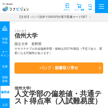
マナビジョン
検索
ログイン
パンフ・願書
【注目!】パンフ請求で2000円分電子図書カードGET
しんしゅう
信州大学
学部
学科
国立大学
長野県
※サステナブル社会協創学環・仮称は2027年新設（予定であり、変
オー
更になる可能性があります）
キャン
先輩
パンフ・願書取り寄せ
就職
資格
信州大学/
人文学部の偏差値・共通テ
偏差値
スト得点率（入試難易度）
入試