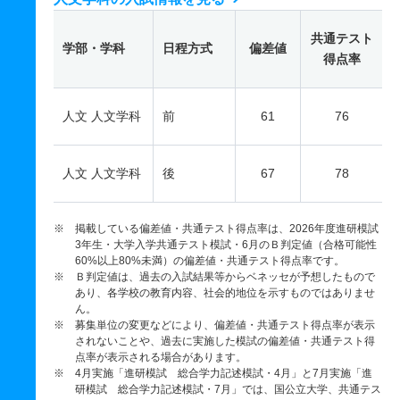
共通テスト
学部・学科
日程方式
偏差値
得点率
人文 人文学科
前
61
76
人文 人文学科
後
67
78
※ 掲載している偏差値・共通テスト得点率は、2026年度進研模試
3年生・大学入学共通テスト模試・6月のＢ判定値（合格可能性
60%以上80%未満）の偏差値・共通テスト得点率です。
※ Ｂ判定値は、過去の入試結果等からベネッセが予想したもので
あり、各学校の教育内容、社会的地位を示すものではありませ
ん。
※ 募集単位の変更などにより、偏差値・共通テスト得点率が表示
されないことや、過去に実施した模試の偏差値・共通テスト得
点率が表示される場合があります。
※ 4月実施「進研模試 総合学力記述模試・4月」と7月実施「進
研模試 総合学力記述模試・7月」では、国公立大学、共通テス