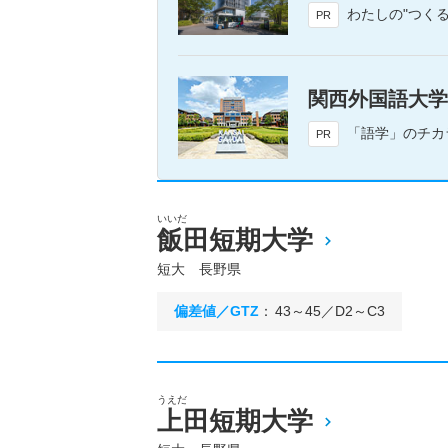
わたしの"つく
PR
関西外国語大学
「語学」のチカラが
PR
いいだ
飯田短期大学
短大 長野県
偏差値／GTZ
：
43～45／D2～C3
うえだ
上田短期大学