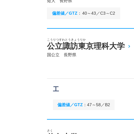
短大 長野県
偏差値／GTZ
：
40～43／C3～C2
こうりつすわとうきょうりか
公立諏訪東京理科大学
国公立 長野県
工
偏差値／GTZ
：
47～58／B2
さく