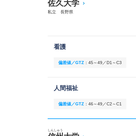
佐久大学
私立 長野県
看護
偏差値／GTZ
：
45～49／D1～C3
人間福祉
偏差値／GTZ
：
46～49／C2～C1
しんしゅう