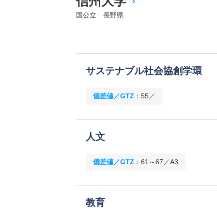
信州大学
国公立 長野県
サステナブル社会協創学環
偏差値／GTZ
：
55／
人文
偏差値／GTZ
：
61～67／A3
教育