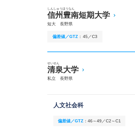
しんしゅうほうなん
信州豊南短期大学
短大 長野県
偏差値／GTZ
：
45／C3
せいせん
清泉大学
私立 長野県
人文社会科
偏差値／GTZ
：
46～49／C2～C1