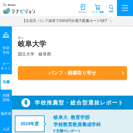
マナビジョン
検索
ログイン
パンフ・願書
【注目!】パンフ請求で2000円分電子図書カードGET
ぎふ
岐阜大学
学部
学科
国立大学
岐阜県
オー
キャン
パンフ・願書取り寄せ
先輩
就職
資格
学校推薦型・総合型選抜レポート
偏差値
岐阜大
教育学部
2024年度
学校教育教員養成学科
入試
II 先輩のレポート