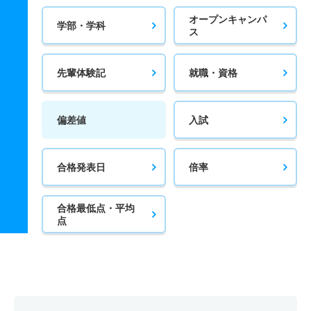
オープンキャンパ
学部・学科
ス
先輩体験記
就職・資格
偏差値
入試
合格発表日
倍率
合格最低点・平均
点