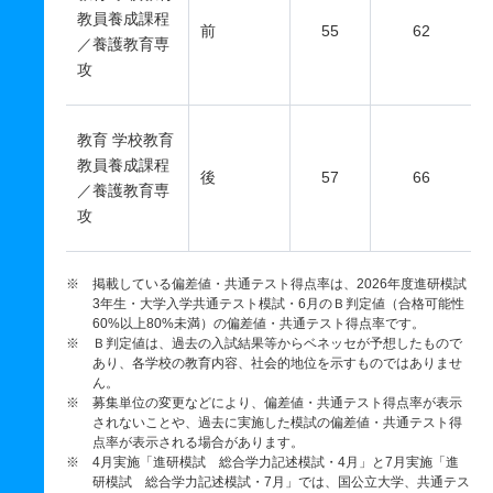
教員養成課程
前
55
62
／養護教育専
攻
教育 学校教育
教員養成課程
後
57
66
／養護教育専
攻
※ 掲載している偏差値・共通テスト得点率は、2026年度進研模試
3年生・大学入学共通テスト模試・6月のＢ判定値（合格可能性
60%以上80%未満）の偏差値・共通テスト得点率です。
※ Ｂ判定値は、過去の入試結果等からベネッセが予想したもので
あり、各学校の教育内容、社会的地位を示すものではありませ
ん。
※ 募集単位の変更などにより、偏差値・共通テスト得点率が表示
されないことや、過去に実施した模試の偏差値・共通テスト得
点率が表示される場合があります。
※ 4月実施「進研模試 総合学力記述模試・4月」と7月実施「進
研模試 総合学力記述模試・7月」では、国公立大学、共通テス