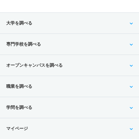
大学を調べる
専門学校を調べる
オープンキャンパスを調べる
職業を調べる
学問を調べる
マイページ