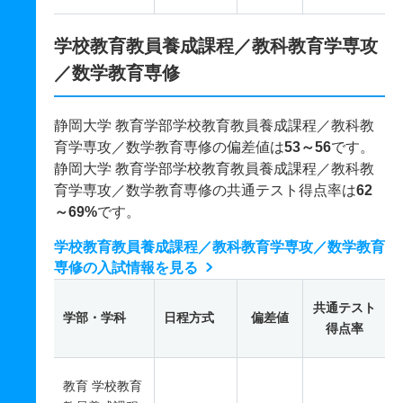
学校教育教員養成課程／教科教育学専攻
／数学教育専修
静岡大学 教育学部学校教育教員養成課程／教科教
育学専攻／数学教育専修の偏差値は
53～56
です。
静岡大学 教育学部学校教育教員養成課程／教科教
育学専攻／数学教育専修の共通テスト得点率は
62
～69%
です。
学校教育教員養成課程／教科教育学専攻／数学教育
専修の入試情報を見る
共通テスト
学部・学科
日程方式
偏差値
得点率
教育 学校教育