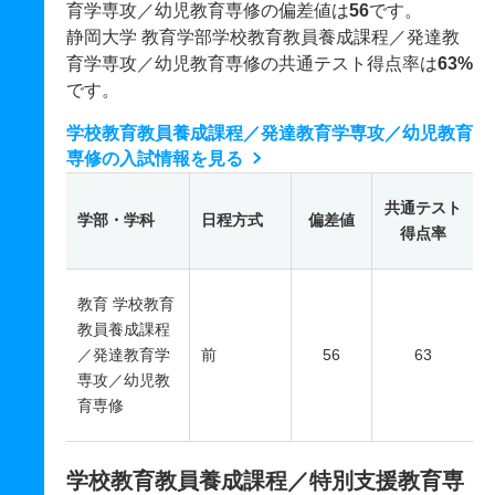
育学専攻／幼児教育専修の偏差値は
56
です。
静岡大学 教育学部学校教育教員養成課程／発達教
育学専攻／幼児教育専修の共通テスト得点率は
63%
です。
学校教育教員養成課程／発達教育学専攻／幼児教育
専修の入試情報を見る
共通テスト
学部・学科
日程方式
偏差値
得点率
教育 学校教育
教員養成課程
／発達教育学
前
56
63
専攻／幼児教
育専修
学校教育教員養成課程／特別支援教育専