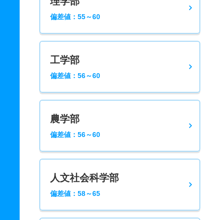
理学部
偏差値：55～60
工学部
偏差値：56～60
農学部
偏差値：56～60
人文社会科学部
偏差値：58～65