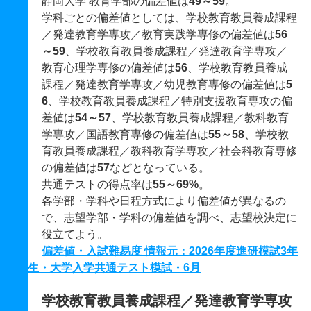
静岡大学 教育学部の偏差値は
49～59
。
学科ごとの偏差値としては、学校教育教員養成課程
／発達教育学専攻／教育実践学専修の偏差値は
56
～59
、学校教育教員養成課程／発達教育学専攻／
教育心理学専修の偏差値は
56
、学校教育教員養成
課程／発達教育学専攻／幼児教育専修の偏差値は
5
6
、学校教育教員養成課程／特別支援教育専攻の偏
差値は
54～57
、学校教育教員養成課程／教科教育
学専攻／国語教育専修の偏差値は
55～58
、学校教
育教員養成課程／教科教育学専攻／社会科教育専修
の偏差値は
57
などとなっている。
共通テストの得点率は
55～69%
。
各学部・学科や日程方式により偏差値が異なるの
で、志望学部・学科の偏差値を調べ、志望校決定に
役立てよう。
偏差値・入試難易度 情報元：2026年度進研模試3年
生・大学入学共通テスト模試・6月
学校教育教員養成課程／発達教育学専攻