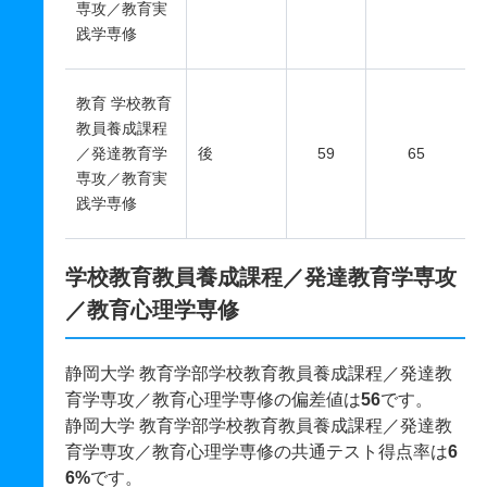
専攻／教育実
践学専修
教育 学校教育
教員養成課程
／発達教育学
後
59
65
専攻／教育実
践学専修
学校教育教員養成課程／発達教育学専攻
／教育心理学専修
静岡大学 教育学部学校教育教員養成課程／発達教
育学専攻／教育心理学専修の偏差値は
56
です。
静岡大学 教育学部学校教育教員養成課程／発達教
育学専攻／教育心理学専修の共通テスト得点率は
6
6%
です。