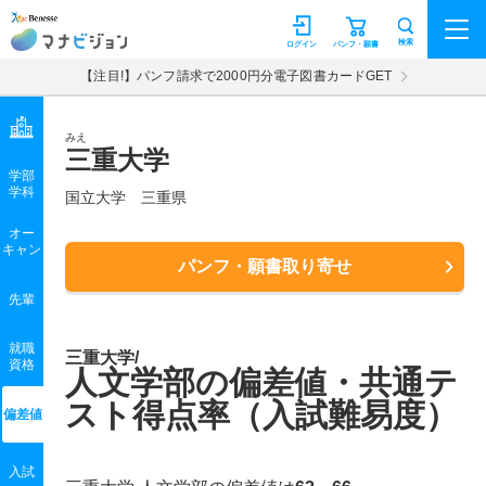
マナビジョン
検索
ログイン
パンフ・願書
【注目!】パンフ請求で2000円分電子図書カードGET
みえ
三重大学
学部
学科
国立大学
三重県
オー
キャン
パンフ・願書取り寄せ
先輩
就職
三重大学/
資格
人文学部の偏差値・共通テ
スト得点率（入試難易度）
偏差値
入試