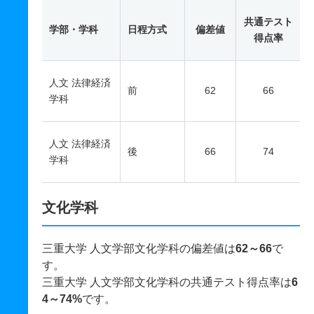
共通テスト
学部・学科
日程方式
偏差値
得点率
人文 法律経済
前
62
66
学科
人文 法律経済
後
66
74
学科
文化学科
三重大学 人文学部文化学科の偏差値は
62～66
で
す。
三重大学 人文学部文化学科の共通テスト得点率は
6
4～74%
です。