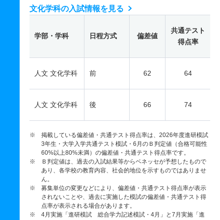
文化学科の入試情報を見る
共通テスト
学部・学科
日程方式
偏差値
得点率
人文 文化学科
前
62
64
人文 文化学科
後
66
74
※ 掲載している偏差値・共通テスト得点率は、2026年度進研模試
3年生・大学入学共通テスト模試・6月のＢ判定値（合格可能性
60%以上80%未満）の偏差値・共通テスト得点率です。
※ Ｂ判定値は、過去の入試結果等からベネッセが予想したもので
あり、各学校の教育内容、社会的地位を示すものではありませ
ん。
※ 募集単位の変更などにより、偏差値・共通テスト得点率が表示
されないことや、過去に実施した模試の偏差値・共通テスト得
点率が表示される場合があります。
※ 4月実施「進研模試 総合学力記述模試・4月」と7月実施「進