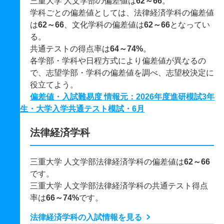
三重大学 人文学部の偏差値は
62～66
。
学科ごとの偏差値としては、法律経済学科の偏差値
は
62～66
、文化学科の偏差値は
62～66
となってい
る。
共通テストの得点率は
64～74%
。
各学部・学科や日程方式により偏差値が異なるの
で、志望学部・学科の偏差値を調べ、志望校決定に
役立てよう。
偏差値・入試難易度 情報元：2026年度進研模試3年
生・大学入学共通テスト模試・6月
法律経済学科
三重大学 人文学部法律経済学科の偏差値は
62～66
です。
三重大学 人文学部法律経済学科の共通テスト得点
率は
66～74%
です。
法律経済学科の入試情報を見る