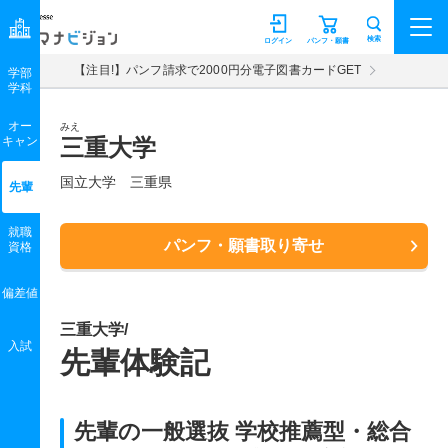
マナビジョン
検索
ログイン
パンフ・願書
【注目!】パンフ請求で2000円分電子図書カードGET
学部
学科
オー
みえ
キャン
三重大学
国立大学 三重県
先輩
就職
パンフ・願書取り寄せ
資格
偏差値
三重大学/
入試
先輩体験記
先輩の一般選抜 学校推薦型・総合