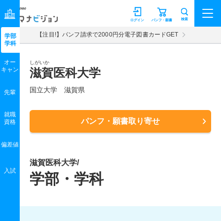
マナビジョン
検索
ログイン
パンフ・願書
【注目!】パンフ請求で2000円分電子図書カードGET
学部
学科
オー
しがいか
キャン
滋賀医科大学
国立大学 滋賀県
先輩
就職
パンフ・願書取り寄せ
資格
偏差値
滋賀医科大学/
入試
学部・学科