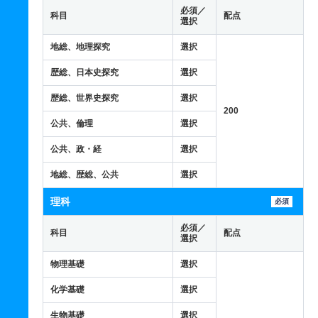
必須／
科目
配点
選択
地総、地理探究
選択
歴総、日本史探究
選択
歴総、世界史探究
選択
200
公共、倫理
選択
公共、政・経
選択
地総、歴総、公共
選択
理科
必須
必須／
科目
配点
選択
物理基礎
選択
化学基礎
選択
生物基礎
選択