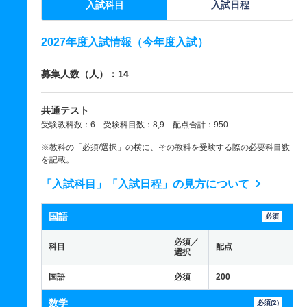
入試科目
入試日程
2027年度入試情報（今年度入試）
募集人数（人）：14
共通テスト
受験教科数：6 受験科目数：8,9 配点合計：950
※教科の「必須/選択」の横に、その教科を受験する際の必要科目数
を記載。
「入試科目」「入試日程」の見方について
国語
必須
必須／
科目
配点
選択
国語
必須
200
数学
必須(2)