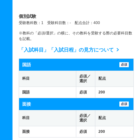
個別試験
受験教科数：1 受験科目数：- 配点合計：400
※教科の「必須/選択」の横に、その教科を受験する際の必要科目数
を記載。
「入試科目」「入試日程」の見方について
国語
必須
必須／
科目
配点
選択
国語
必須
200
面接
必須
必須／
科目
配点
選択
面接
必須
200