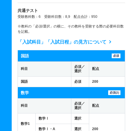
共通テスト
受験教科数：6 受験科目数：8,9 配点合計：950
※教科の「必須/選択」の横に、その教科を受験する際の必要科目数
を記載。
「入試科目」「入試日程」の見方について
国語
必須
必須／
科目
配点
選択
国語
必須
200
数学
必須(2)
必須／
科目
配点
選択
数学Ⅰ
選択
数学1
数学Ⅰ・A
選択
200