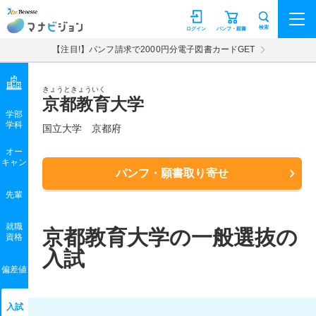
マナビジョン
検索
ログイン
パンフ・願書
【注目!】パンフ請求で2000円分電子図書カードGET
きょうときょういく
京都教育大学
学部
学科
国立大学
京都府
オー
キャン
パンフ・願書取り寄せ
先輩
就職
京都教育大学の一般選抜の
資格
入試
偏差値
入試