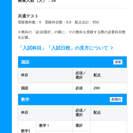
募集人数（人）：16
共通テスト
受験教科数：6 受験科目数：8,9 配点合計：950
※教科の「必須/選択」の横に、その教科を受験する際の必要科目数
を記載。
「入試科目」「入試日程」の見方について
国語
必須
必須／
科目
配点
選択
国語
必須
200
数学
必須(2)
必須／
科目
配点
選択
数学Ⅰ
選択
数学1