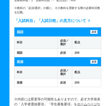
受験教科数：1 受験科目数：- 配点合計：400
※教科の「必須/選択」の横に、その教科を受験する際の必要科目数
を記載。
「入試科目」「入試日程」の見方について
国語
必須
必須／
科目
配点
選択
国語
必須
200
面接
必須
必須／
科目
配点
選択
面接
必須
200
※内容には変更等の可能性もありますので、必ず大学発表
の「入学者選抜要項」「学生募集要項」を
ホームページ
な