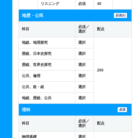
リスニング
必須
40
地歴・公民
必須(2)
必須／
科目
配点
選択
地総、地理探究
選択
歴総、日本史探究
選択
歴総、世界史探究
選択
200
公共、倫理
選択
公共、政・経
選択
地総、歴総、公共
選択
理科
必須
必須／
科目
配点
選択
物理基礎
選択