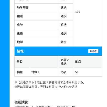
地学基礎
選択
100
物理
選択
化学
選択
生物
選択
地学
選択
情報
必須(1)
必須／
科目
配点
選択
情報
情報Ⅰ
必須
50
※【共通テスト】理は第１解答科目で合否を判定する。
※理は基礎２科目，専門１科目よりいずれか選択。
個別試験