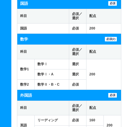
国語
必須
必須／
科目
配点
選択
国語
必須
200
数学
必須(2)
必須／
科目
配点
選択
数学Ⅰ
選択
数学1
数学Ⅰ・A
選択
200
数学2
数学Ⅱ・B・C
必須
外国語
必須
必須／
科目
配点
選択
リーディング
必須
160
英語
200