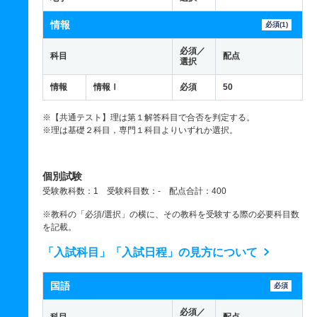
情報
必須(1)
必須／
科目
配点
選択
情報
情報Ⅰ
必須
50
※【共通テスト】理は第１解答科目で合否を判定する。
※理は基礎２科目，専門１科目よりいずれか選択。
個別試験
受験教科数：1 受験科目数：- 配点合計：400
※教科の「必須/選択」の横に、その教科を受験する際の必要科目数
を記載。
「入試科目」「入試日程」の見方について
国語
必須
必須／