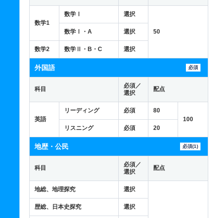
数学Ⅰ
選択
数学1
数学Ⅰ・A
選択
50
数学2
数学Ⅱ・B・C
選択
外国語
必須
必須／
科目
配点
選択
リーディング
必須
80
英語
100
リスニング
必須
20
地歴・公民
必須(1)
必須／
科目
配点
選択
地総、地理探究
選択
歴総、日本史探究
選択