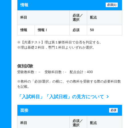
情報
必須(1)
必須／
科目
配点
選択
情報
情報Ⅰ
必須
50
※【共通テスト】理は第１解答科目で合否を判定する。
※理は基礎２科目，専門１科目よりいずれか選択。
個別試験
受験教科数：－ 受験科目数：- 配点合計：400
※教科の「必須/選択」の横に、その教科を受験する際の必要科目数
を記載。
「入試科目」「入試日程」の見方について
面接
必須
必須／
科目
配点
選択