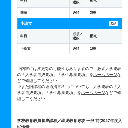
科目
配点
選択
国語
必須
300
小論文
必須
必須／
科目
配点
選択
小論文
必須
100
※内容には変更等の可能性もありますので、必ず大学発表
の「入学者選抜要項」「学生募集要項」を
ホームページ
な
どで確認してください。
※また旧課程の経過措置科目についても、大学発表の「入
学者選抜要項」「学生募集要項」を
ホームページ
などで確
認してください。
学校教育教員養成課程／幼児教育専攻 一般 前(2027年度入
試情報)