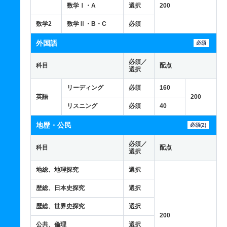
数学Ⅰ・A
選択
200
数学2
数学Ⅱ・B・C
必須
外国語
必須
必須／
科目
配点
選択
リーディング
必須
160
英語
200
リスニング
必須
40
地歴・公民
必須(2)
必須／
科目
配点
選択
地総、地理探究
選択
歴総、日本史探究
選択
歴総、世界史探究
選択
200
公共、倫理
選択