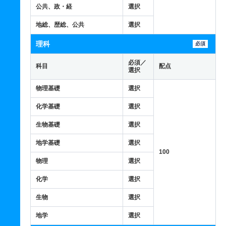
公共、政・経
選択
地総、歴総、公共
選択
理科
必須
必須／
科目
配点
選択
物理基礎
選択
化学基礎
選択
生物基礎
選択
地学基礎
選択
100
物理
選択
化学
選択
生物
選択
地学
選択