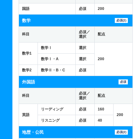
国語
必須
200
数学
必須(2)
必須／
科目
配点
選択
数学Ⅰ
選択
数学1
数学Ⅰ・A
選択
200
数学2
数学Ⅱ・B・C
必須
外国語
必須
必須／
科目
配点
選択
リーディング
必須
160
英語
200
リスニング
必須
40
地歴・公民
必須(2)