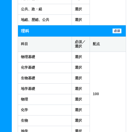
公共、政・経
選択
地総、歴総、公共
選択
理科
必須
必須／
科目
配点
選択
物理基礎
選択
化学基礎
選択
生物基礎
選択
地学基礎
選択
100
物理
選択
化学
選択
生物
選択
地学
選択