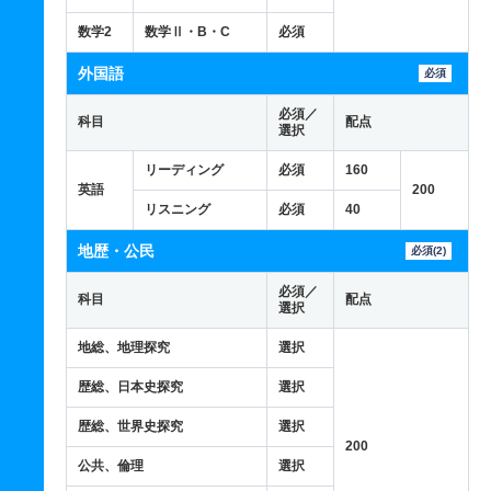
数学2
数学Ⅱ・B・C
必須
外国語
必須
必須／
科目
配点
選択
リーディング
必須
160
英語
200
リスニング
必須
40
地歴・公民
必須(2)
必須／
科目
配点
選択
地総、地理探究
選択
歴総、日本史探究
選択
歴総、世界史探究
選択
200
公共、倫理
選択