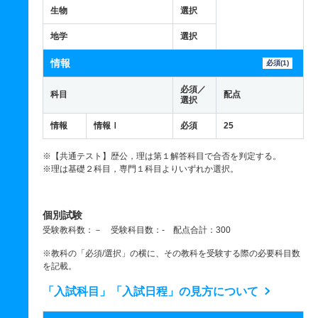
生物
選択
地学
選択
情報
必須(1)
必須／
科目
配点
選択
情報
情報Ⅰ
必須
25
※【共通テスト】歴公，理は第１解答科目で合否を判定する。
※理は基礎２科目，専門１科目よりいずれか選択。
個別試験
受験教科数：－ 受験科目数：- 配点合計：300
※教科の「必須/選択」の横に、その教科を受験する際の必要科目数
を記載。
「入試科目」「入試日程」の見方について