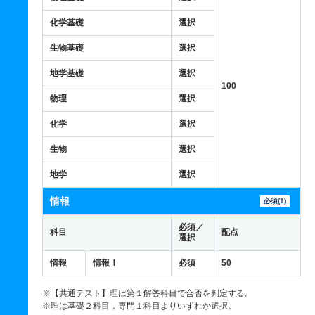
化学基礎
選択
生物基礎
選択
地学基礎
選択
100
物理
選択
化学
選択
生物
選択
地学
選択
情報
必須(1)
必須／
科目
配点
選択
情報
情報Ⅰ
必須
50
※【共通テスト】理は第１解答科目で合否を判定する。
※理は基礎２科目，専門１科目よりいずれか選択。