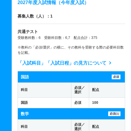
2027年度入試情報（今年度入試）
募集人数（人）：1
共通テスト
受験教科数：6 受験科目数：6,7 配点合計：375
※教科の「必須/選択」の横に、その教科を受験する際の必要科目数
を記載。
「入試科目」「入試日程」の見方について
国語
必須
必須／
科目
配点
選択
国語
必須
100
数学
必須(1)
必須／
科目
配点
選択