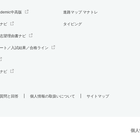
ademic中高版
進路マップ マナトレ
ナビ
タイピング
志望理由書ナビ
ート／入試結果／合格ライン
ナビ
質問と回答
個人情報の取扱いについて
サイトマップ
個人