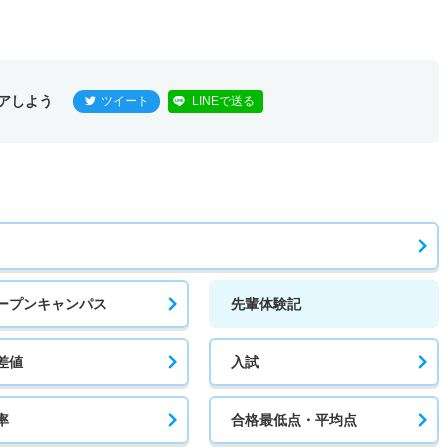
アしよう
ツイート
LINEで送る
ープンキャンパス
先輩体験記
差値
入試
率
合格最低点・平均点