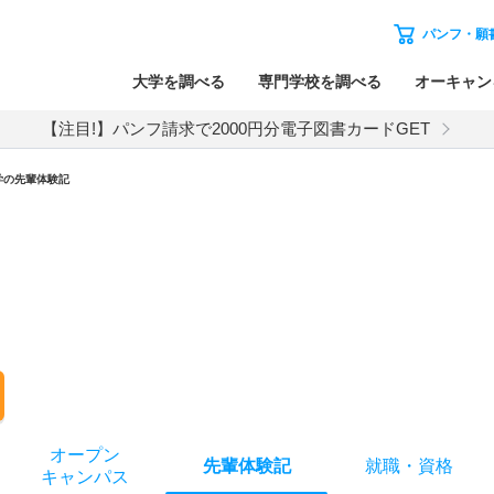
パンフ・願
大学を調べる
専門学校を調べる
オーキャン
【注目!】パンフ請求で2000円分電子図書カードGET
学の先輩体験記
オー
プン
先輩
体験記
就職
・
資格
キャン
パス