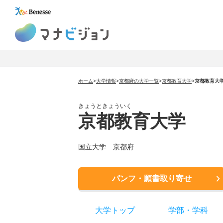
マナビジョン
ホーム
>
大学情報
>
京都府の大学一覧
>
京都教育大学
>
京都教育大
きょうときょういく
京都教育大学
国立大学 京都府
パンフ・願書取り寄せ
大学トップ
学部
・
学科