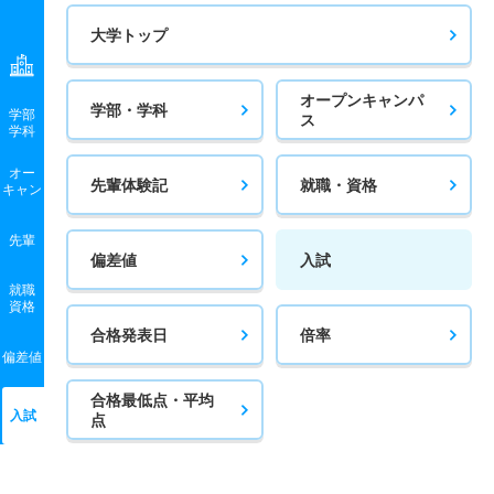
大学トップ
オープンキャンパ
学部・学科
学部
ス
学科
オー
先輩体験記
就職・資格
キャン
先輩
偏差値
入試
就職
資格
合格発表日
倍率
偏差値
合格最低点・平均
入試
点