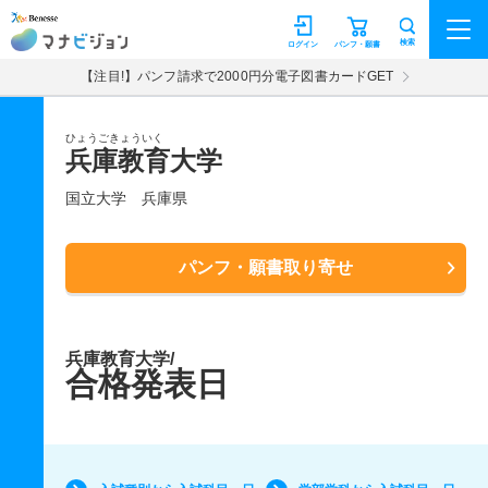
マナビジョン
検索
ログイン
パンフ・願書
【注目!】パンフ請求で2000円分電子図書カードGET
ひょうごきょういく
兵庫教育大学
国立大学
兵庫県
パンフ・願書取り寄せ
兵庫教育大学/
合格発表日