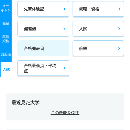
オー
先輩体験記
就職・資格
キャン
先輩
偏差値
入試
就職
資格
合格発表日
倍率
偏差値
合格最低点・平均
入試
点
最近見た大学
この機能をOFF