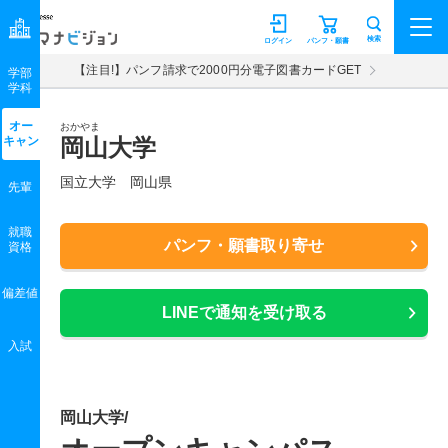
マナビジョン
検索
ログイン
パンフ・願書
【注目!】パンフ請求で2000円分電子図書カードGET
学部
学科
オー
おかやま
キャン
岡山大学
国立大学 岡山県
先輩
就職
パンフ・願書取り寄せ
資格
偏差値
LINEで通知を受け取る
入試
岡山大学/