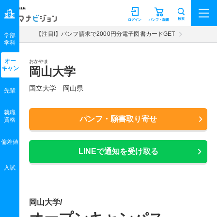
マナビジョン
検索
ログイン
パンフ・願書
【注目!】パンフ請求で2000円分電子図書カードGET
学部
学科
オー
おかやま
キャン
岡山大学
国立大学 岡山県
先輩
就職
パンフ・願書取り寄せ
資格
偏差値
LINEで通知を受け取る
入試
岡山大学/