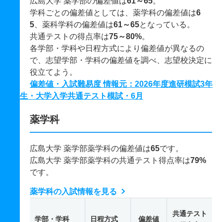
広島大学 薬学部の偏差値は
61～65
。
学科ごとの偏差値としては、薬学科の偏差値は
6
5
、薬科学科の偏差値は
61～65
となっている。
共通テストの得点率は
75～80%
。
各学部・学科や日程方式により偏差値が異なるの
で、志望学部・学科の偏差値を調べ、志望校決定に
役立てよう。
偏差値・入試難易度 情報元：2026年度進研模試3年
生・大学入学共通テスト模試・6月
薬学科
広島大学 薬学部薬学科の偏差値は
65
です。
広島大学 薬学部薬学科の共通テスト得点率は
79%
です。
薬学科の入試情報を見る
共通テスト
学部・学科
日程方式
偏差値