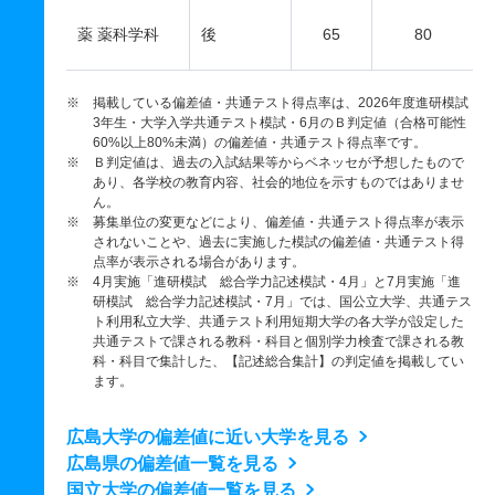
薬 薬科学科
後
65
80
※ 掲載している偏差値・共通テスト得点率は、2026年度進研模試
3年生・大学入学共通テスト模試・6月のＢ判定値（合格可能性
60%以上80%未満）の偏差値・共通テスト得点率です。
※ Ｂ判定値は、過去の入試結果等からベネッセが予想したもので
あり、各学校の教育内容、社会的地位を示すものではありませ
ん。
※ 募集単位の変更などにより、偏差値・共通テスト得点率が表示
されないことや、過去に実施した模試の偏差値・共通テスト得
点率が表示される場合があります。
※ 4月実施「進研模試 総合学力記述模試・4月」と7月実施「進
研模試 総合学力記述模試・7月」では、国公立大学、共通テス
ト利用私立大学、共通テスト利用短期大学の各大学が設定した
共通テストで課される教科・科目と個別学力検査で課される教
科・科目で集計した、【記述総合集計】の判定値を掲載してい
ます。
広島大学の偏差値に近い大学を見る
広島県の偏差値一覧を見る
国立大学の偏差値一覧を見る