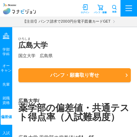
マナビジョン
検索
ログイン
パンフ・願書
【注目!】パンフ請求で2000円分電子図書カードGET
ひろしま
広島大学
学部
学科
国立大学
広島県
オー
キャン
パンフ・願書取り寄せ
先輩
就職
広島大学/
資格
薬学部の偏差値・共通テス
ト得点率（入試難易度）
偏差値
入試