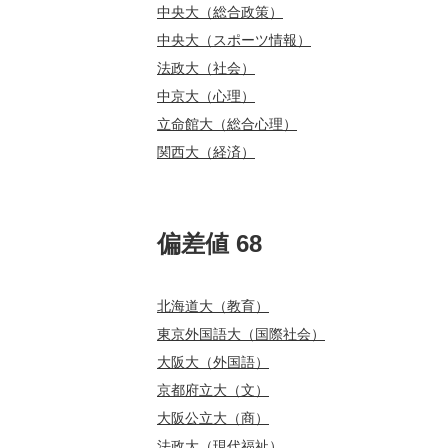
中央大（総合政策）
中央大（スポーツ情報）
法政大（社会）
中京大（心理）
立命館大（総合心理）
関西大（経済）
偏差値 68
北海道大（教育）
東京外国語大（国際社会）
大阪大（外国語）
京都府立大（文）
大阪公立大（商）
法政大（現代福祉）