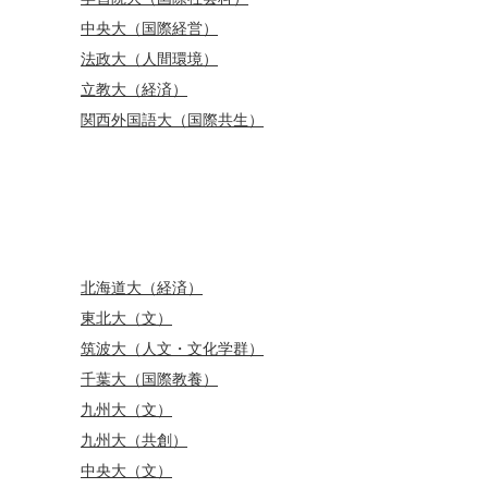
中央大（国際経営）
法政大（人間環境）
立教大（経済）
関西外国語大（国際共生）
北海道大（経済）
東北大（文）
筑波大（人文・文化学群）
千葉大（国際教養）
九州大（文）
九州大（共創）
中央大（文）