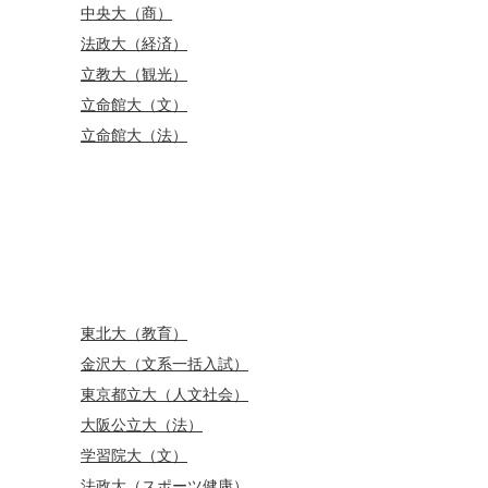
中央大（商）
法政大（経済）
立教大（観光）
立命館大（文）
立命館大（法）
東北大（教育）
金沢大（文系一括入試）
東京都立大（人文社会）
大阪公立大（法）
学習院大（文）
法政大（スポーツ健康）