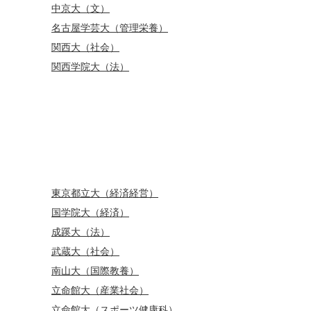
中京大（文）
名古屋学芸大（管理栄養）
関西大（社会）
関西学院大（法）
東京都立大（経済経営）
国学院大（経済）
成蹊大（法）
武蔵大（社会）
南山大（国際教養）
立命館大（産業社会）
立命館大（スポーツ健康科）