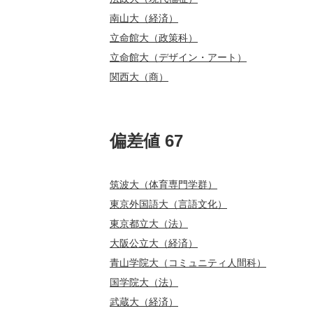
南山大（経済）
立命館大（政策科）
立命館大（デザイン・アート）
関西大（商）
偏差値 67
筑波大（体育専門学群）
東京外国語大（言語文化）
東京都立大（法）
大阪公立大（経済）
青山学院大（コミュニティ人間科）
国学院大（法）
武蔵大（経済）