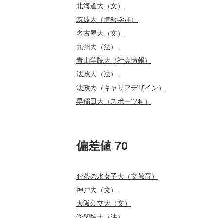
北海道大（文）
筑波大（情報学群）
名古屋大（文）
九州大（法）
青山学院大（社会情報）
法政大（法）
法政大（キャリアデザイン）
早稲田大（スポーツ科）
偏差値 70
お茶の水女子大（文教育）
神戸大（文）
大阪公立大（文）
学習院大（法）