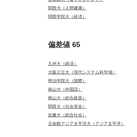
関西大（人間健康）
関西学院大（経済）
偏差値 65
九州大（経済）
大阪公立大（現代システム科学域）
明治学院大（国際）
南山大（外国語）
南山大（総合政策）
関西大（社会安全）
近畿大（総合社会）
立命館アジア太平洋大（アジア太平洋）