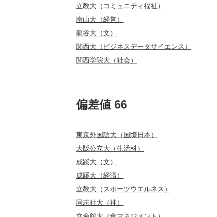
立教大（コミュニティ福祉）
南山大（経営）
龍谷大（文）
関西大（ビジネスデータサイエンス）
関西学院大（社会）
偏差値 66
東京外国語大（国際日本）
大阪公立大（生活科）
成蹊大（文）
成蹊大（経済）
立教大（スポーツウエルネス）
同志社大（神）
立命館大（食マネジメント）