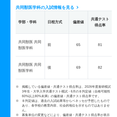
共同獣医学科の入試情報を見る
共通テスト
学部・学科
日程方式
偏差値
得点率
共同獣医 共同
前
65
81
獣医学科
共同獣医 共同
後
69
82
獣医学科
※ 掲載している偏差値・共通テスト得点率は、2026年度進研模試
3年生・大学入学共通テスト模試・6月のＢ判定値（合格可能性
60%以上80%未満）の偏差値・共通テスト得点率です。
※ Ｂ判定値は、過去の入試結果等からベネッセが予想したもので
あり、各学校の教育内容、社会的地位を示すものではありませ
ん。
※ 募集単位の変更などにより、偏差値・共通テスト得点率が表示