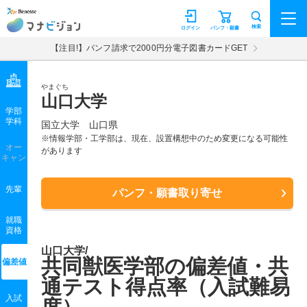
マナビジョン
検索
ログイン
パンフ・願書
【注目!】パンフ請求で2000円分電子図書カードGET
やまぐち
山口大学
学部
学科
国立大学
山口県
※情報学部・工学部は、現在、設置構想中のため変更になる可能性
オー
があります
キャン
先輩
パンフ・願書取り寄せ
就職
資格
山口大学/
共同獣医学部の偏差値・共
偏差値
通テスト得点率（入試難易
入試