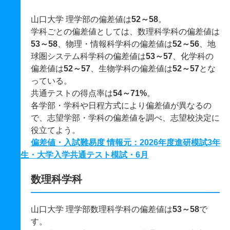
山口大学 理学部の偏差値は
52～58
。
学科ごとの偏差値としては、数理科学科の偏差値は
53～58
、物理・情報科学科の偏差値は
52～56
、地
球圏システム科学科の偏差値は
53～57
、化学科の
偏差値は
52～57
、生物学科の偏差値は
52～57
とな
っている。
共通テストの得点率は
54～71%
。
各学部・学科や日程方式により偏差値が異なるの
で、志望学部・学科の偏差値を調べ、志望校決定に
役立てよう。
偏差値・入試難易度 情報元：2026年度進研模試3年
生・大学入学共通テスト模試・6月
数理科学科
山口大学 理学部数理科学科の偏差値は
53～58
で
す。