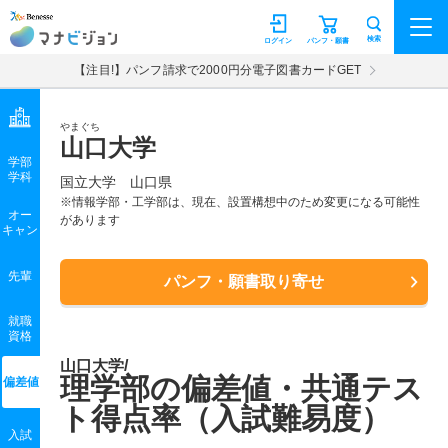
マナビジョン
検索
ログイン
パンフ・願書
【注目!】パンフ請求で2000円分電子図書カードGET
やまぐち
山口大学
学部
学科
国立大学
山口県
※情報学部・工学部は、現在、設置構想中のため変更になる可能性
オー
があります
キャン
先輩
パンフ・願書取り寄せ
就職
資格
山口大学/
理学部の偏差値・共通テス
偏差値
ト得点率（入試難易度）
入試