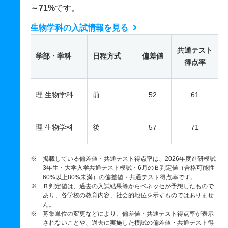
～71%
です。
生物学科の入試情報を見る
共通テスト
学部・学科
日程方式
偏差値
得点率
理 生物学科
前
52
61
理 生物学科
後
57
71
※ 掲載している偏差値・共通テスト得点率は、2026年度進研模試
3年生・大学入学共通テスト模試・6月のＢ判定値（合格可能性
60%以上80%未満）の偏差値・共通テスト得点率です。
※ Ｂ判定値は、過去の入試結果等からベネッセが予想したもので
あり、各学校の教育内容、社会的地位を示すものではありませ
ん。
※ 募集単位の変更などにより、偏差値・共通テスト得点率が表示
されないことや、過去に実施した模試の偏差値・共通テスト得