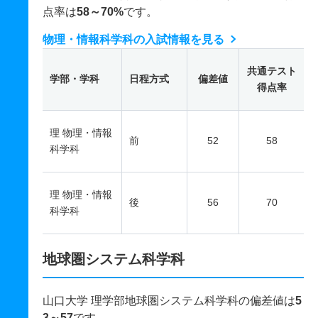
点率は
58～70%
です。
物理・情報科学科の入試情報を見る
共通テスト
学部・学科
日程方式
偏差値
得点率
理 物理・情報
前
52
58
科学科
理 物理・情報
後
56
70
科学科
地球圏システム科学科
山口大学 理学部地球圏システム科学科の偏差値は
5
3～57
です。