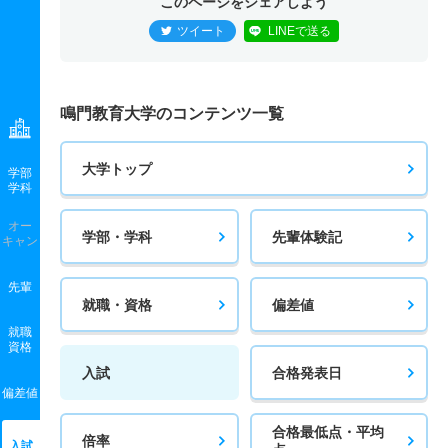
このページをシェアしよう
ツイート
LINEで送る
鳴門教育大学のコンテンツ一覧
大学トップ
学部
学科
オー
学部・学科
先輩体験記
キャン
先輩
就職・資格
偏差値
就職
資格
入試
合格発表日
偏差値
合格最低点・平均
倍率
入試