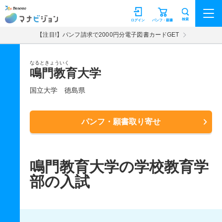
マナビジョン
検索
ログイン
パンフ・願書
【注目!】パンフ請求で2000円分電子図書カードGET
なるときょういく
鳴門教育大学
国立大学
徳島県
パンフ・願書取り寄せ
鳴門教育大学の学校教育学
部の入試