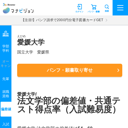
マナビジョン
検索
ログイン
パンフ・願書
【注目!】パンフ請求で2000円分電子図書カードGET
えひめ
愛媛大学
学部
学科
国立大学
愛媛県
オー
キャン
パンフ・願書取り寄せ
先輩
就職
愛媛大学/
資格
法文学部の偏差値・共通テ
スト得点率（入試難易度）
偏差値
入試