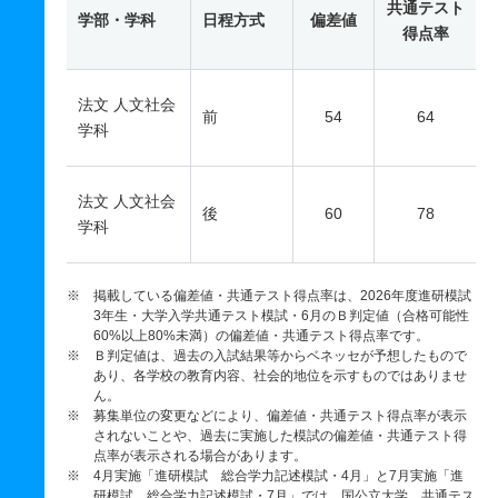
共通テスト
学部・学科
日程方式
偏差値
得点率
法文 人文社会
前
54
64
学科
法文 人文社会
後
60
78
学科
※ 掲載している偏差値・共通テスト得点率は、2026年度進研模試
3年生・大学入学共通テスト模試・6月のＢ判定値（合格可能性
60%以上80%未満）の偏差値・共通テスト得点率です。
※ Ｂ判定値は、過去の入試結果等からベネッセが予想したもので
あり、各学校の教育内容、社会的地位を示すものではありませ
ん。
※ 募集単位の変更などにより、偏差値・共通テスト得点率が表示
されないことや、過去に実施した模試の偏差値・共通テスト得
点率が表示される場合があります。
※ 4月実施「進研模試 総合学力記述模試・4月」と7月実施「進
研模試 総合学力記述模試・7月」では、国公立大学、共通テス