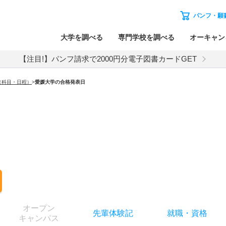
パンフ・願
大学を調べる
専門学校を調べる
オーキャン
【注目!】パンフ請求で2000円分電子図書カードGET
（科目・日程）
>
愛媛大学
の合格発表日
オー
プン
先輩
体験記
就職
・
資格
キャン
パス