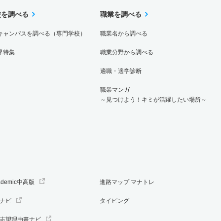
校を調べる
職業を調べる
キャンパスを調べる（専門学校）
職業名から調べる
界特集
職業分野から調べる
適職・適学診断
職業マンガ
～見つけよう！キミが活躍したい場所～
ademic中高版
進路マップ マナトレ
ナビ
タイピング
志望理由書ナビ