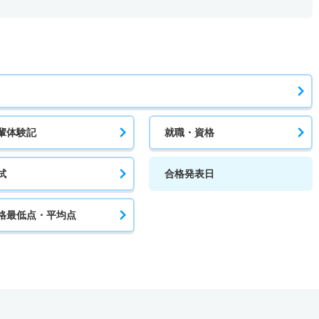
輩体験記
就職・資格
試
合格発表日
格最低点・平均点