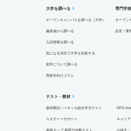
大学を調べる
専門学
オープンキャンパスを調べる（大学）
オープン
偏差値から調べる
必見！業
入試情報を調べる
気になる項目で大学を比較する
留学について調べる
高校生向けコラム
テスト・教材
進研模試／ベネッセ総合学力テスト
GPS-Ac
スタディーサポート
キャリア
進路マップ 基礎力診断テスト
小論文・