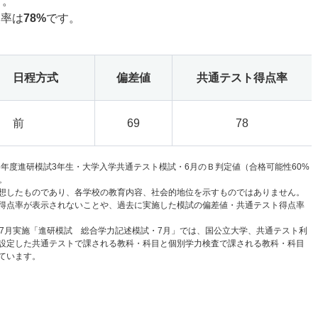
す。
点率は
78%
です。
日程方式
偏差値
共通テスト得点率
前
69
78
6年度進研模試3年生・大学入学共通テスト模試・6月のＢ判定値（合格可能性60%
。
想したものであり、各学校の教育内容、社会的地位を示すものではありません。
得点率が表示されないことや、過去に実施した模試の偏差値・共通テスト得点率
と7月実施「進研模試 総合学力記述模試・7月」では、国公立大学、共通テスト利
設定した共通テストで課される教科・科目と個別学力検査で課される教科・科目
ています。