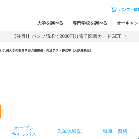
パンフ・願
大学を調べる
専門学校を調べる
オーキャン
【注目!】パンフ請求で2000円分電子図書カードGET
値
>
九州大学の教育学部の偏差値・共通テスト得点率（入試難易度）
オー
プン
先輩
体験記
就職
・
資格
キャン
パス