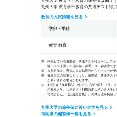
九州大学 教育学部教育の偏差値は
69
で
九州大学 教育学部教育の共通テスト得
教育の入試情報を見る
学部・学科
教育 教育
※ 掲載している偏差値・共通テスト得点率は、202
以上80%未満）の偏差値・共通テスト得点率です
※ Ｂ判定値は、過去の入試結果等からベネッセが予
※ 募集単位の変更などにより、偏差値・共通テスト
が表示される場合があります。
※ 4月実施「進研模試 総合学力記述模試・4月」
用私立大学、共通テスト利用短期大学の各大学が
で集計した、【記述総合集計】の判定値を掲載し
九州大学の偏差値に近い大学を見る
福岡県の偏差値一覧を見る