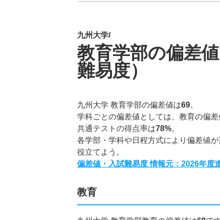
九州大学/
教育学部の偏差値
難易度）
九州大学 教育学部の偏差値は
69
。
学科ごとの偏差値としては、教育の偏差
共通テストの得点率は
78%
。
各学部・学科や日程方式により偏差値が
役立てよう。
偏差値・入試難易度 情報元：2026年
教育