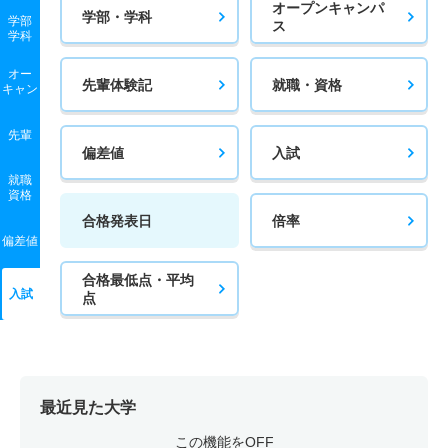
オープンキャンパ
学部・学科
学部
ス
学科
オー
先輩体験記
就職・資格
キャン
先輩
偏差値
入試
就職
資格
合格発表日
倍率
偏差値
合格最低点・平均
入試
点
最近見た大学
この機能をOFF