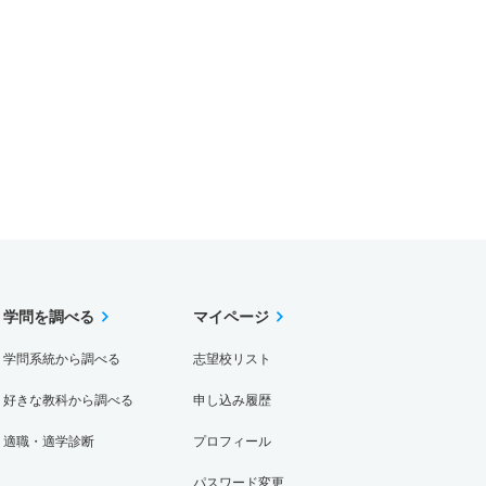
学問を調べる
マイページ
学問系統から調べる
志望校リスト
好きな教科から調べる
申し込み履歴
適職・適学診断
プロフィール
パスワード変更