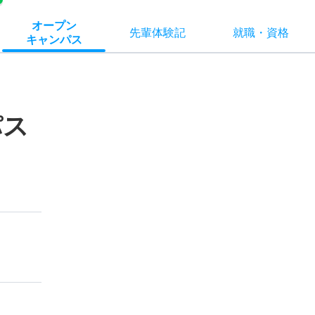
オー
プン
先輩
体験記
就職
・
資格
キャン
パス
パス