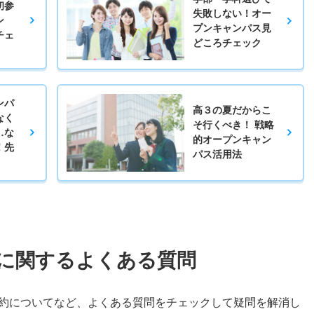
初参
失敗しない！オー
ン
プンキャンパス見
チェ
どころチェック
ンパ
高３の夏だからこ
なく
そ行くべき！ 戦略
…な
的オープンキャン
！先
パス活用法
に関するよくある質問
約についてなど、よくある質問をチェックして疑問を解消し