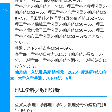
佐賀大学 理工学部の偏差値は
50～57
。
学科ごとの偏差値としては、理工学科／数理分野の
入試
偏差値は
51～56
、理工学科／化学分野の偏差値は
5
0～57
、理工学科／物理学分野の偏差値は
52～56
、
理工学科／機械工学分野の偏差値は
50～56
、理工
学科／電気電子工学分野の偏差値は
50～56
、理工
学科／都市工学分野の偏差値は
51～57
などとなっ
ている。
共通テストの得点率は
54～69%
。
各学部・学科や日程方式により偏差値が異なるの
で、志望学部・学科の偏差値を調べ、志望校決定に
役立てよう。
偏差値・入試難易度 情報元：2026年度進研模試3年
生・大学入学共通テスト模試・6月
理工学科／数理分野
佐賀大学 理工学部理工学科／数理分野の偏差値は
5
1～56
です。