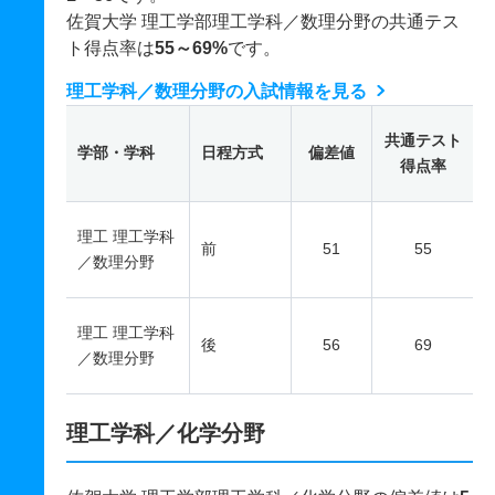
佐賀大学 理工学部理工学科／数理分野の共通テス
ト得点率は
55～69%
です。
理工学科／数理分野の入試情報を見る
共通テスト
学部・学科
日程方式
偏差値
得点率
理工 理工学科
前
51
55
／数理分野
理工 理工学科
後
56
69
／数理分野
理工学科／化学分野