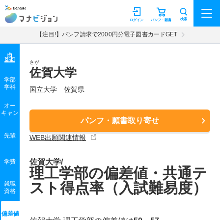
マナビジョン
検索
ログイン
パンフ・願書
【注目!】パンフ請求で2000円分電子図書カードGET
さが
佐賀大学
学部
学科
国立大学
佐賀県
オー
キャン
パンフ・願書取り寄せ
先輩
WEB出願関連情報
佐賀大学/
学費
理工学部の偏差値・共通テ
スト得点率（入試難易度）
就職
資格
偏差値