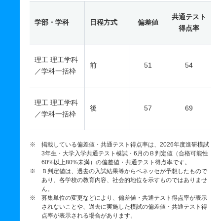
共通テスト
学部・学科
日程方式
偏差値
得点率
理工 理工学科
前
51
54
／学科一括枠
理工 理工学科
後
57
69
／学科一括枠
※ 掲載している偏差値・共通テスト得点率は、2026年度進研模試
3年生・大学入学共通テスト模試・6月のＢ判定値（合格可能性
60%以上80%未満）の偏差値・共通テスト得点率です。
※ Ｂ判定値は、過去の入試結果等からベネッセが予想したもので
あり、各学校の教育内容、社会的地位を示すものではありませ
ん。
※ 募集単位の変更などにより、偏差値・共通テスト得点率が表示
されないことや、過去に実施した模試の偏差値・共通テスト得
点率が表示される場合があります。