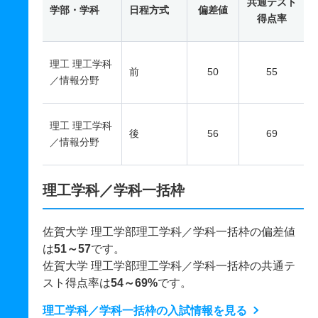
共通テスト
学部・学科
日程方式
偏差値
得点率
理工 理工学科
前
50
55
／情報分野
理工 理工学科
後
56
69
／情報分野
理工学科／学科一括枠
佐賀大学 理工学部理工学科／学科一括枠の偏差値
は
51～57
です。
佐賀大学 理工学部理工学科／学科一括枠の共通テ
スト得点率は
54～69%
です。
理工学科／学科一括枠の入試情報を見る