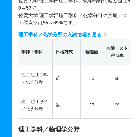
佐賀大学 理工学部理工学科／化学分野の偏差値は
5
0～57
です。
佐賀大学 理工学部理工学科／化学分野の共通テス
ト得点率は
55～69%
です。
理工学科／化学分野の入試情報を見る
共通テスト
学部・学科
日程方式
偏差値
得点率
理工 理工学科
前
50
55
／化学分野
理工 理工学科
後
57
69
／化学分野
理工学科／物理学分野