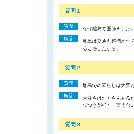
質問 1
質問
なぜ離島で医師をした
解答
離島は交通も整備され
ると感じたから。
質問 2
質問
離島での暮らしは大変
解答
大変さはたくさんある
びつきが強く、支え合
質問 3