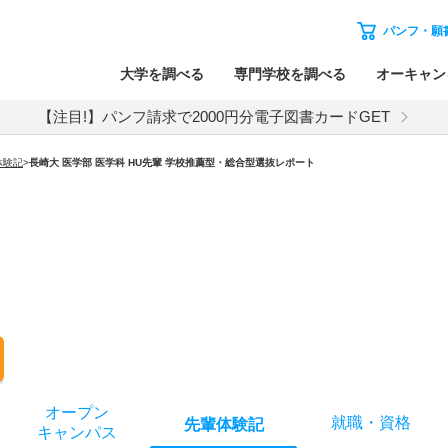
パンフ・願
大学を調べる
専門学校を調べる
オーキャン
【注目!】パンフ請求で2000円分電子図書カードGET
体験記
>
長崎大 医学部 医学科 HU先輩 学校推薦型・総合型選抜レポート
オー
プン
就職
・
資格
先輩
体験記
キャン
パス