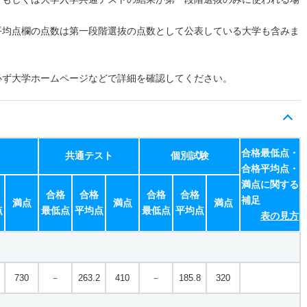
平均点欄の点数は第一段階選抜の点数として公表している大学も含みま
必ず大学ホームページなどで詳細を確認してください。
合格最低点・
共通テスト
個別試験
合格平均点・
満点に関する
合格
合格
合格
合格
補足
満点
満点
満点
点
最低点
平均点
最低点
平均点
表の見方
730
－
263.2
410
－
185.8
320