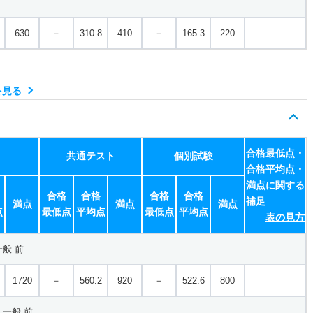
630
－
310.8
410
－
165.3
220
を見る
合格最低点・
共通テスト
個別試験
合格平均点・
満点に関する
合格
合格
合格
合格
補足
満点
満点
満点
点
最低点
平均点
最低点
平均点
表の見方
般 前
1720
－
560.2
920
－
522.6
800
一般 前