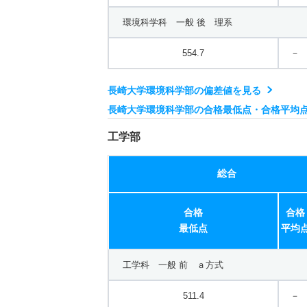
環境科学科 一般 後 理系
554.7
－
長崎大学環境科学部の偏差値を見る
長崎大学環境科学部の合格最低点・合格平均
工学部
総合
合格
合格
最低点
平均
工学科 一般 前 ａ方式
511.4
－