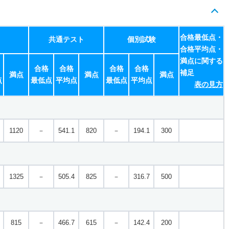
合格最低点・
共通テスト
個別試験
合格平均点・
満点に関する
合格
合格
合格
合格
補足
満点
満点
満点
点
最低点
平均点
最低点
平均点
表の見方
1120
－
541.1
820
－
194.1
300
1325
－
505.4
825
－
316.7
500
815
－
466.7
615
－
142.4
200