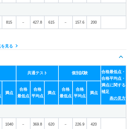
815
－
427.8
615
－
157.6
200
点を見る
合格最低点・
共通テスト
個別試験
合格平均点・
満点に関する
合格
合格
合格
合格
補足
満点
満点
満点
点
最低点
平均点
最低点
平均点
表の見方
1040
－
369.8
620
－
226.9
420