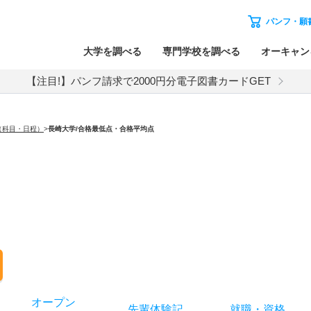
パンフ・願
大学を調べる
専門学校を調べる
オーキャン
【注目!】パンフ請求で2000円分電子図書カードGET
（科目・日程）
>
長崎大学
/合格最低点・合格平均点
オー
プン
先輩
体験記
就職
・
資格