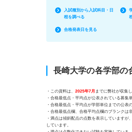
入試種別から入試科目・日
程を調べる
合格発表日を見る
長崎大学の各学部の
・この資料は、
2025年7月
までに弊社が収集
・合格最低点・平均点が公表されている募集
・合格最低点・平均点が学部単位までの公表
・合格最低点欄、合格平均点欄のブランクは
・満点は傾斜配点の点数を表示していますが
しています。
・満点は点数化できない試験を実施している