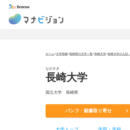
マナビジョン
ホーム
>
大学情報
>
長崎県の大学一覧
>
長崎大学
>
長崎大学の入試
ながさき
長崎大学
国立大学
長崎県
パンフ・願書取り寄せ
大学トップ
学部
・
学科