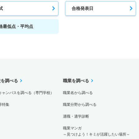
試
合格発表日
格最低点・平均点
校を調べる
職業を調べる
キャンパスを調べる（専門学校）
職業名から調べる
界特集
職業分野から調べる
適職・適学診断
職業マンガ
～見つけよう！キミが活躍したい場所～