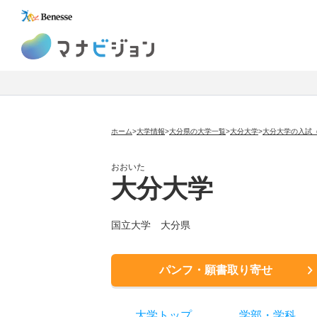
マナビジョン
ホーム
>
大学情報
>
大分県の大学一覧
>
大分大学
>
大分大学の入試
おおいた
大分大学
国立大学
大分県
パンフ・願書取り寄せ
大学トップ
学部
・
学科