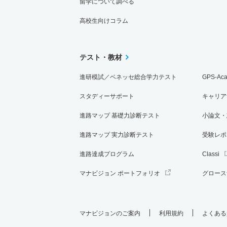
留学について調べる
高校生向けコラム
テスト・教材
進研模試／ベネッセ総合学力テスト
GPS-Ac
スタディーサポート
キャリア
進路マップ 基礎力診断テスト
小論文・
進路マップ 実力診断テスト
受験レポ
進路達成プログラム
Classi
マナビジョン ポートフォリオ
グロース
マナビジョンのご案内
利用規約
よくある