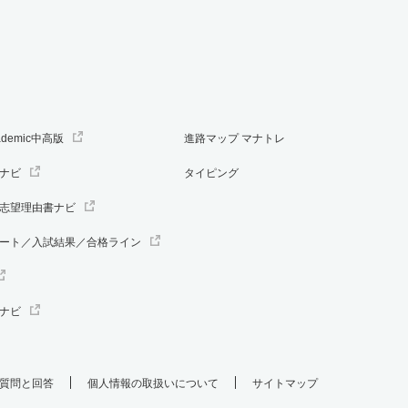
ademic中高版
進路マップ マナトレ
ナビ
タイピング
志望理由書ナビ
ート／入試結果／合格ライン
ナビ
質問と回答
個人情報の取扱いについて
サイトマップ