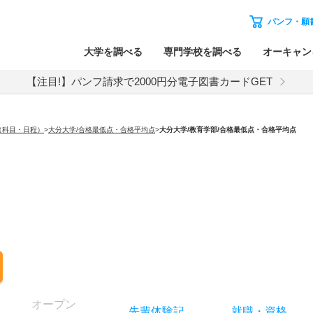
パンフ・願
大学を調べる
専門学校を調べる
オーキャン
【注目!】パンフ請求で2000円分電子図書カードGET
（科目・日程）
>
大分大学/合格最低点・合格平均点
>
大分大学
/教育学部/合格最低点・合格平均点
オー
プン
先輩
体験記
就職
・
資格