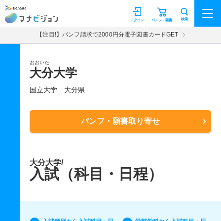
マナビジョン
検索
ログイン
パンフ・願書
【注目!】パンフ請求で2000円分電子図書カードGET
おおいた
大分大学
国立大学
大分県
パンフ・願書取り寄せ
大分大学/
入試（科目・日程）