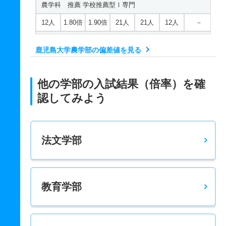
農学科 推薦 学校推薦型Ⅰ専門
12人
1.80倍
1.90倍
21人
21人
12人
－
農学科 推薦 学校推薦型Ⅱ共テ
鹿児島大学農学部の偏差値を見る
30人
2.10倍
1.50倍
63人
63人
30人
－
他の学部の入試結果（倍率）を確
認してみよう
法文学部
教育学部