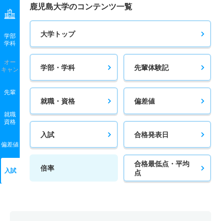
鹿児島大学のコンテンツ一覧
大学トップ
学部
学科
オー
学部・学科
先輩体験記
キャン
先輩
就職・資格
偏差値
就職
資格
入試
合格発表日
偏差値
合格最低点・平均
倍率
入試
点