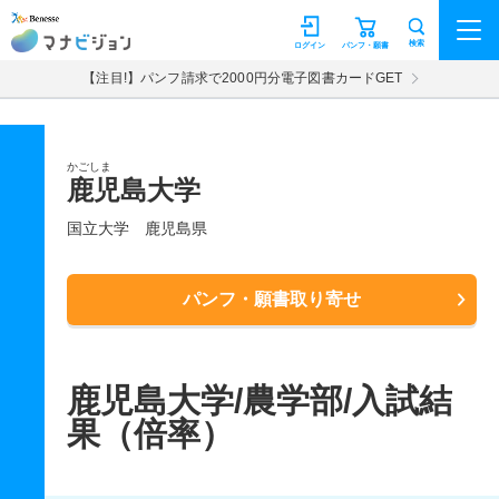
マナビジョン
検索
ログイン
パンフ・願書
【注目!】パンフ請求で2000円分電子図書カードGET
かごしま
鹿児島大学
国立大学
鹿児島県
パンフ・願書取り寄せ
鹿児島大学/農学部/入試結
果（倍率）