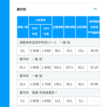
農学部
入試倍率
進研模試
募集人数
志願者数
受験者数
合格者数
合格者
2025
2024
平均偏差値
年度
年度
国際食料資源学特別コース 一般 前
9人
2.50倍
1.50倍
38人
33人
13人
49.40
農学科 一般 前
82人
1.80倍
1.80倍
202人
167人
92人
51.20
農学科 一般 後
20人
1.50倍
1.70倍
139人
45人
30人
54.80
農学科 推薦 学校推薦型Ⅰ
5人
2.80倍
2.60倍
14人
14人
5人
－