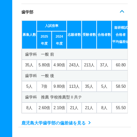
歯学部
入試倍率
進研模試
募集人数
志願者数
受験者数
合格者数
合格者
2025
2024
平均偏差値
年度
年度
歯学科 一般 前
35人
5.80倍
4.90倍
243人
213人
37人
60.80
歯学科 一般 後
5人
7倍
9.80倍
113人
35人
5人
58.50
歯学科 推薦 学校推薦型Ⅱ共テ
8人
2.60倍
2.10倍
21人
21人
8人
55.50
鹿児島大学歯学部の偏差値を見る