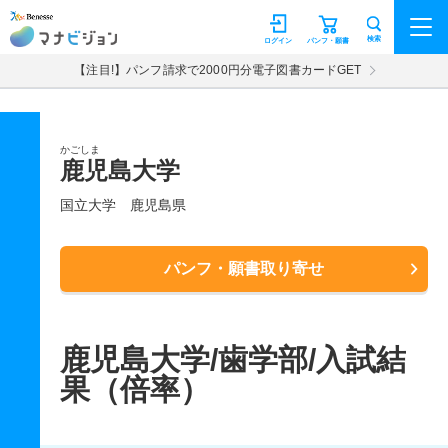
マナビジョン
検索
ログイン
パンフ・願書
【注目!】パンフ請求で2000円分電子図書カードGET
かごしま
鹿児島大学
国立大学
鹿児島県
パンフ・願書取り寄せ
鹿児島大学/歯学部/入試結
果（倍率）