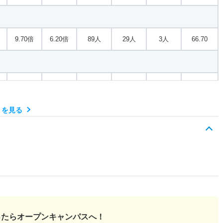
9.70倍
6.20倍
89人
29人
3人
66.70
1.20倍
1.40倍
22人
22人
18人
－
）を見る
ったら
オープンキャンパスへ！