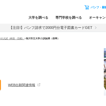
パンフ・願
大学を調べる
専門学校を調べる
オーキャン
【注目!】パンフ請求で2000円分電子図書カードGET
学の入試（科目・日程）
>
旭川市立大学
/入試結果（倍率）
WEB出願関連情報