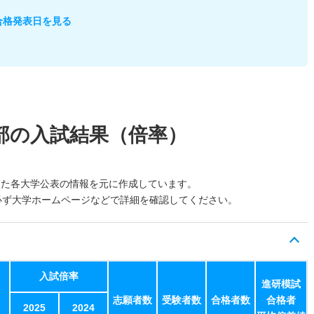
合格発表日を見る
部の入試結果（倍率）
した各大学公表の情報を元に作成しています。
必ず大学ホームページなどで詳細を確認してください。
入試倍率
進研模試
志願者数
受験者数
合格者数
合格者
2025
2024