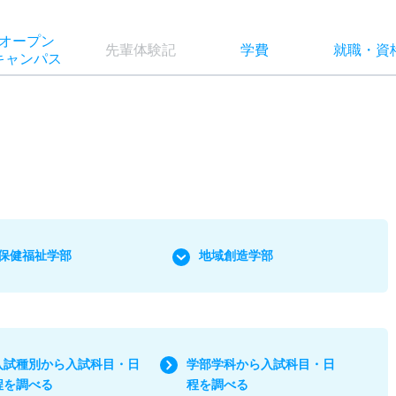
オー
プン
先輩
体験記
学費
就職
・
資
キャン
パス
保健福祉学部
地域創造学部
入試種別から入試科目・日
学部学科から入試科目・日
程を調べる
程を調べる