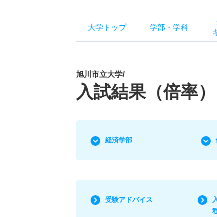
大学トップ
学部
・
学科
旭川市立大学/
入試結果（倍率）
経済学部
受験アドバイス