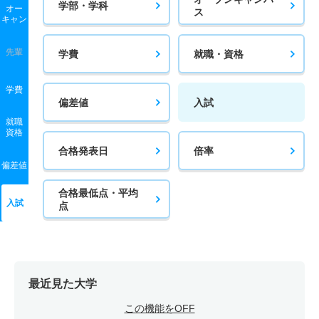
学部・学科
オー
ス
キャン
先輩
学費
就職・資格
学費
偏差値
入試
就職
資格
合格発表日
倍率
偏差値
合格最低点・平均
入試
点
最近見た大学
この機能をOFF