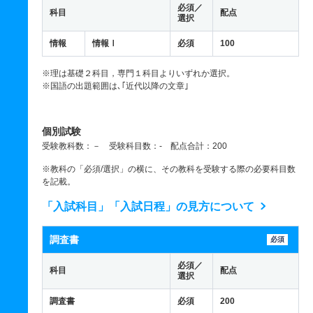
必須／
科目
配点
選択
情報
情報Ⅰ
必須
100
※理は基礎２科目，専門１科目よりいずれか選択。
※国語の出題範囲は､｢近代以降の文章｣
個別試験
受験教科数：－ 受験科目数：- 配点合計：200
※教科の「必須/選択」の横に、その教科を受験する際の必要科目数
を記載。
「入試科目」「入試日程」の見方について
調査書
必須
必須／
科目
配点
選択
調査書
必須
200