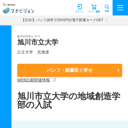
マナビジョン
検索
ログイン
パンフ・願書
【注目!】パンフ請求で2000円分電子図書カードGET
あさひかわしりつ
旭川市立大学
公立大学
北海道
パンフ・願書取り寄せ
WEB出願関連情報
旭川市立大学の地域創造学
部の入試