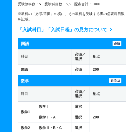
受験教科数：5 受験科目数：5,6 配点合計：1000
※教科の「必須/選択」の横に、その教科を受験する際の必要科目数
を記載。
「入試科目」「入試日程」の見方について
国語
必須
必須／
科目
配点
選択
国語
必須
200
数学
必須(1)
必須／
科目
配点
選択
数学Ⅰ
選択
数学1
数学Ⅰ・A
選択
200
数学2
数学Ⅱ・B・C
選択