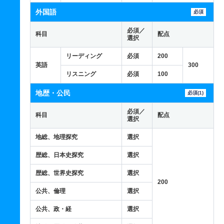
外国語
必須
必須／
科目
配点
選択
リーディング
必須
200
英語
300
リスニング
必須
100
地歴・公民
必須(1)
必須／
科目
配点
選択
地総、地理探究
選択
歴総、日本史探究
選択
歴総、世界史探究
選択
200
公共、倫理
選択
公共、政・経
選択