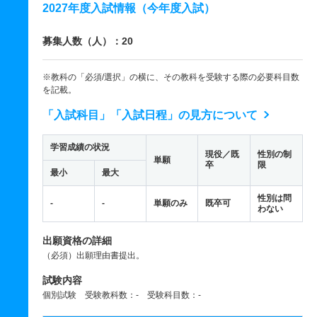
2027年度入試情報（今年度入試）
募集人数（人）：20
※教科の「必須/選択」の横に、その教科を受験する際の必要科目数
を記載。
「入試科目」「入試日程」の見方について
学習成績の状況
現役／既
性別の制
単願
卒
限
最小
最大
性別は問
-
-
単願のみ
既卒可
わない
出願資格の詳細
（必須）出願理由書提出。
試験内容
個別試験 受験教科数：- 受験科目数：-