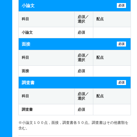
小論文
必須
必須／
科目
配点
選択
小論文
必須
面接
必須
必須／
科目
配点
選択
面接
必須
調査書
必須
必須／
科目
配点
選択
調査書
必須
※小論文１００点，面接，調査書各５０点。調査書はその他書類を
含む。