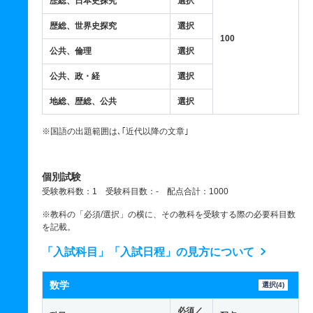
歴総、日本史探究
選択
歴総、世界史探究
選択
100
公共、倫理
選択
公共、政・経
選択
地総、歴総、公共
選択
※国語の出題範囲は､｢近代以降の文章｣
個別試験
受験教科数：1 受験科目数：- 配点合計：1000
※教科の「必須/選択」の横に、その教科を受験する際の必要科目数
を記載。
「入試科目」「入試日程」の見方について
数学
選択(4)
必須／