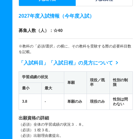
2027年度入試情報（今年度入試）
募集人数（人）：☆40
※教科の「必須/選択」の横に、その教科を受験する際の必要科目数
を記載。
「入試科目」「入試日程」の見方について
学習成績の状況
現役／既
性別の制
単願
卒
限
最小
最大
性別は問
3.8
-
単願のみ
現役のみ
わない
出願資格の詳細
（必須）全体の学習成績の状況３．８。
（必須）１校３名。
（必須）出願理由書提出。