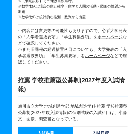
※【個別試験】その他は書類選考。
※数学/数Aは場合の数と確率・数学と人間の活動・図形の性質から
出題
※数学/数Bは統計的な推測・数列から出題
※内容には変更等の可能性もありますので、必ず大学発表
の「入学者選抜要項」「学生募集要項」を
ホームページ
な
どで確認してください。
※また旧課程の経過措置科目についても、大学発表の「入
学者選抜要項」「学生募集要項」を
ホームページ
などで確
認してください。
推薦 学校推薦型公募制(2027年度入試情
報)
旭川市立大学 地域創造学部 地域創造学科 推薦 学校推薦型
公募制(2027年度入試情報)の個別試験の入試科目は、小論
文、面接、調査書となっている。
入試科目
入試日程