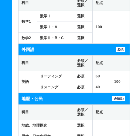
必須／
科目
配点
選択
数学Ⅰ
選択
数学1
数学Ⅰ・A
選択
100
数学2
数学Ⅱ・B・C
選択
外国語
必須
必須／
科目
配点
選択
リーディング
必須
60
英語
100
リスニング
必須
40
地歴・公民
必須(1)
必須／
科目
配点
選択
地総、地理探究
選択